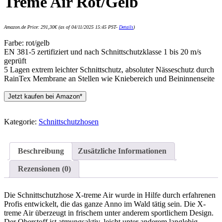
Treme Air Rot/Gelb
Amazon.de Price:
291,30
€
(as of 04/11/2025 15:45 PST-
Details
)
Farbe: rot/gelb
EN 381-5 zertifiziert und nach Schnittschutzklasse 1 bis 20 m/s
geprüft
5 Lagen extrem leichter Schnittschutz, absoluter Nässeschutz durch
RainTex Membrane an Stellen wie Kniebereich und Beininnenseite
Jetzt kaufen bei Amazon*
Kategorie:
Schnittschutzhosen
Beschreibung
Zusätzliche Informationen
Rezensionen (0)
Die Schnittschutzhose X-treme Air wurde in Hilfe durch erfahrenen
Profis entwickelt, die das ganze Anno im Wald tätig sein. Die X-
treme Air überzeugt in frischem unter anderem sportlichem Design.
Der Oberstoff ist atmungsaktiv, leicht unter anderem langlebig.