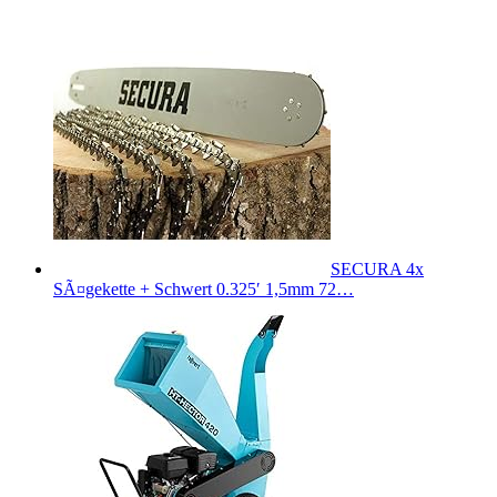
SECURA 4x
SÃ¤gekette + Schwert 0.325′ 1,5mm 72…