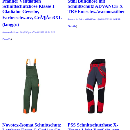
Pfanner Ventilation
Stihl Bundhose mit
Schnittschutzhose Klasse 1
Schnittschutz ADVANCE X-
Gladiator Gewebe,
TREEm schw./warnor./silber
Farbe:schwarz, GrÃ¶Ãe:3XL
Amazon.de Price:
485,88
€
(as of 04/11/2025 16:08 PST-
(langgr.)
Details
)
Amazon.de Price:
289,77
€
(as of 04/11/2025 15:56 PST-
Details
)
Novotex-Isomat Schnittschutz
PSS Schnittschutzhose X-