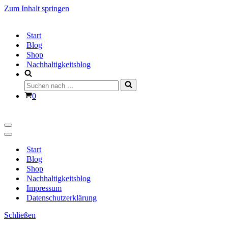
Zum Inhalt springen
Start
Blog
Shop
Nachhaltigkeitsblog
Suchen
nach …
Warenkorb
0
Navigationsmenü
Navigationsmenü
Start
Blog
Shop
Nachhaltigkeitsblog
Impressum
Datenschutzerklärung
Schließen