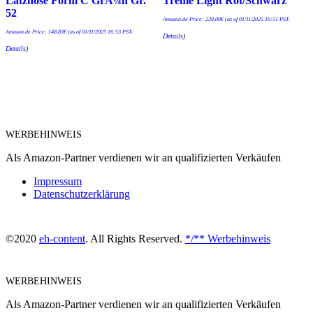
Latzhose Form C GrÃ¼n Gr.
Treme Light Rot/Schwarz
52
Amazon.de Price:
239,00
€
(as of 01/11/2025 16:51 PST-
Amazon.de Price:
148,83
€
(as of 01/11/2025 16:53 PST-
Details
)
Details
)
WERBEHINWEIS
Als Amazon-Partner verdienen wir an qualifizierten Verkäufen
Impressum
Datenschutzerklärung
©2020
eh-content
. All Rights Reserved.
*/** Werbehinweis
WERBEHINWEIS
Als Amazon-Partner verdienen wir an qualifizierten Verkäufen