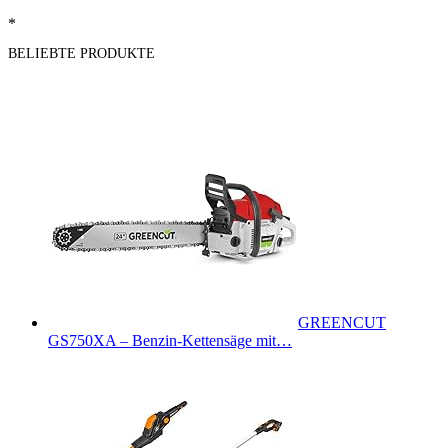
*
BELIEBTE PRODUKTE
GREENCUT
GS750XA – Benzin-Kettensäge mit…