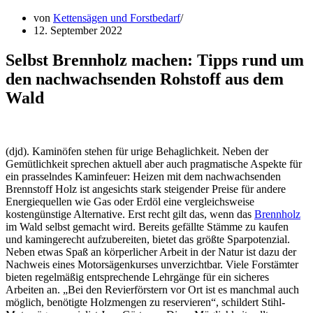
von
Kettensägen und Forstbedarf
12. September 2022
Selbst Brennholz machen: Tipps rund um
den nachwachsenden Rohstoff aus dem
Wald
(djd). Kaminöfen stehen für urige Behaglichkeit. Neben der
Gemütlichkeit sprechen aktuell aber auch pragmatische Aspekte für
ein prasselndes Kaminfeuer: Heizen mit dem nachwachsenden
Brennstoff Holz ist angesichts stark steigender Preise für andere
Energiequellen wie Gas oder Erdöl eine vergleichsweise
kostengünstige Alternative. Erst recht gilt das, wenn das
Brennholz
im Wald selbst gemacht wird. Bereits gefällte Stämme zu kaufen
und kamingerecht aufzubereiten, bietet das größte Sparpotenzial.
Neben etwas Spaß an körperlicher Arbeit in der Natur ist dazu der
Nachweis eines Motorsägenkurses unverzichtbar. Viele Forstämter
bieten regelmäßig entsprechende Lehrgänge für ein sicheres
Arbeiten an. „Bei den Revierförstern vor Ort ist es manchmal auch
möglich, benötigte Holzmengen zu reservieren“, schildert Stihl-