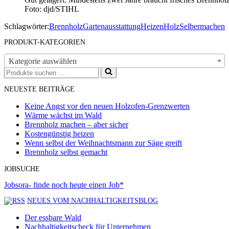
Foto: djd/STIHL
Schlagwörter:
Brennholz
Gartenausstattung
Heizen
Holz
Selbermachen
PRODUKT-KATEGORIEN
Kategorie auswählen
Suchen
nach …
NEUESTE BEITRÄGE
Keine Angst vor den neuen Holzofen-Grenzwerten
Wärme wächst im Wald
Brennholz machen – aber sicher
Kostengünstig heizen
Wenn selbst der Weihnachtsmann zur Säge greift
Brennholz selbst gemacht
JOBSUCHE
Jobsora- finde noch heute einen Job*
NEUES VOM NACHHALTIGKEITSBLOG
Der essbare Wald
Nachhaltigkeitscheck für Unternehmen