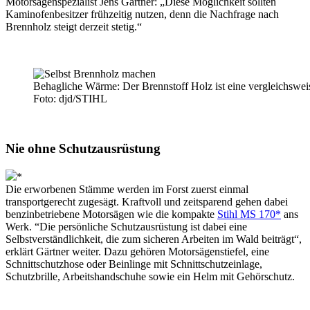
Motorsägenspezialist Jens Gärtner: „Diese Möglichkeit sollten
Kaminofenbesitzer frühzeitig nutzen, denn die Nachfrage nach
Brennholz steigt derzeit stetig.“
Behagliche Wärme: Der Brennstoff Holz ist eine vergleichswei
Foto: djd/STIHL
Nie ohne Schutzausrüstung
*
Die erworbenen Stämme werden im Forst zuerst einmal
transportgerecht zugesägt. Kraftvoll und zeitsparend gehen dabei
benzinbetriebene Motorsägen wie die kompakte
Stihl MS 170*
ans
Werk. “Die persönliche Schutzausrüstung ist dabei eine
Selbstverständlichkeit, die zum sicheren Arbeiten im Wald beiträgt“,
erklärt Gärtner weiter. Dazu gehören Motorsägenstiefel, eine
Schnittschutzhose oder Beinlinge mit Schnittschutzeinlage,
Schutzbrille, Arbeitshandschuhe sowie ein Helm mit Gehörschutz.