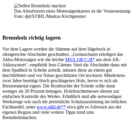
Das Absolvieren eines Motorsägenkurses ist die Voraussetzung
Foto: djd/STIHL/Markus Kirchgessner
Brennholz richtig lagern
Vor dem Lagern werden die Stämme auf dem Sägebock in
ofengerechte Abschnitte geschnitten. „Geräuscharm erledigen das
Akku-Motorsägen wie die leichte
MSA 140 C-B*
aus dem AK-
Akkusystem“, empfiehlt Jens Gärtner. Sind die Abschnitte dann mit
dem Spaltbeil in Scheite zerteilt, müssen diese an einem gut
durchlüfteten und vor Nässe geschützten Ort trocknen: Mindestens
zwei Jahre benötigt frisch geschlagenes Holz, bevor es sich als
Brennmaterial eignet. Die Restfeuchte der Scheite sollte dann
weniger als 20 Prozent betragen. Holzfeuchtemesser dienen zur
einfachen Kontrolle des Wertes. Erhältlich sind alle notwendigen
Werkzeuge wie auch die persönliche Schutzausrüstung im örtlichen
Fachhandel, unter
www.stihl.de**
etwa gibt es Adressen aus der
eigenen Region und viele weitere Tipps rund ums
Brennholzmachen.