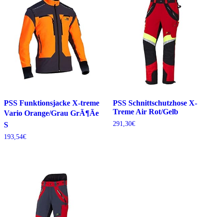
PSS Funktionsjacke X-treme
PSS Schnittschutzhose X-
Treme Air Rot/Gelb
Vario Orange/Grau GrÃ¶Ãe
291,30
€
S
193,54
€