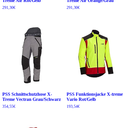
Treme Air Rot/Gelb
Treme Air Orange/Grau
291,30
€
291,30
€
PSS Schnittschutzhose X-
PSS Funktionsjacke X-treme
Treme Vectran Grau/Schwarz
Vario Rot/Gelb
354,55
€
193,54
€