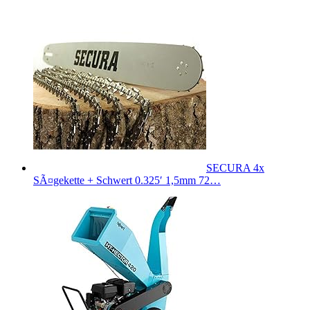
SECURA 4x
SÃ¤gekette + Schwert 0.325′ 1,5mm 72…