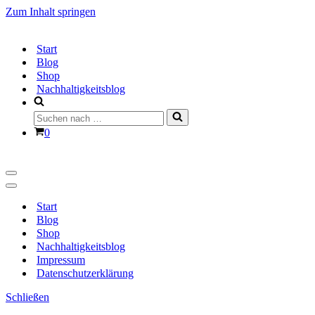
Zum Inhalt springen
Start
Blog
Shop
Nachhaltigkeitsblog
Suchen
nach …
Warenkorb
0
Navigationsmenü
Navigationsmenü
Start
Blog
Shop
Nachhaltigkeitsblog
Impressum
Datenschutzerklärung
Schließen