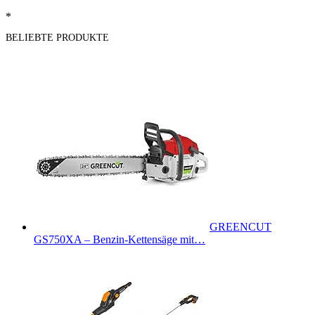
*
BELIEBTE PRODUKTE
GREENCUT
GS750XA – Benzin-Kettensäge mit…