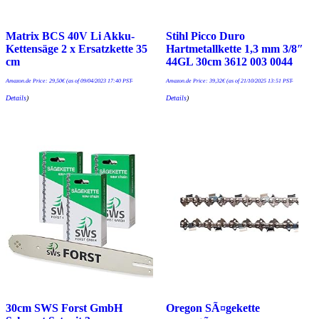
Matrix BCS 40V Li Akku-
Stihl Picco Duro
Kettensäge 2 x Ersatzkette 35
Hartmetallkette 1,3 mm 3/8″
cm
44GL 30cm 3612 003 0044
Amazon.de Price:
29,50
€
(as of 09/04/2023 17:40 PST-
Amazon.de Price:
39,32
€
(as of 21/10/2025 13:51 PST-
Details
)
Details
)
30cm SWS Forst GmbH
Oregon SÃ¤gekette