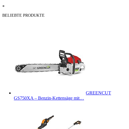
*
BELIEBTE PRODUKTE
GREENCUT
GS750XA – Benzin-Kettensäge mit…