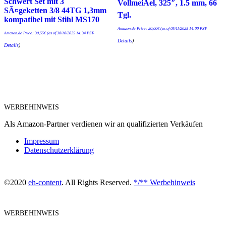
Schwert Set mit 3
VollmeiÃel, 325″, 1.5 mm, 66
SÃ¤geketten 3/8 44TG 1,3mm
Tgl.
kompatibel mit Stihl MS170
Amazon.de Price:
20,00
€
(as of 05/11/2025 14:00 PST-
Amazon.de Price:
30,55
€
(as of 30/10/2025 14:34 PST-
Details
)
Details
)
WERBEHINWEIS
Als Amazon-Partner verdienen wir an qualifizierten Verkäufen
Impressum
Datenschutzerklärung
©2020
eh-content
. All Rights Reserved.
*/** Werbehinweis
WERBEHINWEIS