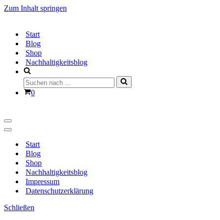
Zum Inhalt springen
Start
Blog
Shop
Nachhaltigkeitsblog
Suchen
nach …
Warenkorb
0
Navigationsmenü
Navigationsmenü
Start
Blog
Shop
Nachhaltigkeitsblog
Impressum
Datenschutzerklärung
Schließen