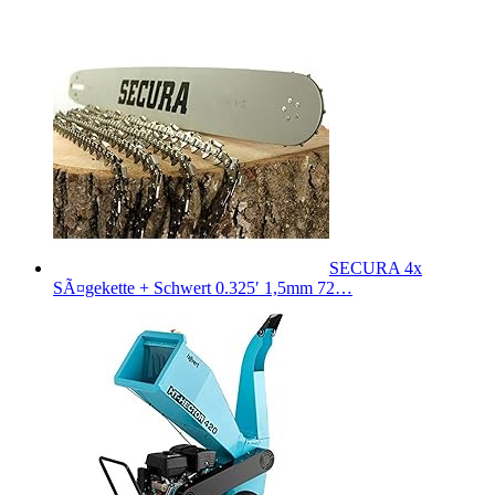
SECURA 4x
SÃ¤gekette + Schwert 0.325′ 1,5mm 72…