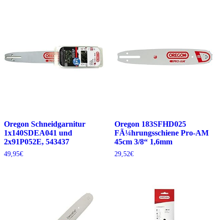
Oregon Schneidgarnitur
Oregon 183SFHD025
1x140SDEA041 und
FÃ¼hrungsschiene Pro-AM
2x91P052E, 543437
45cm 3/8“ 1,6mm
49,95
€
29,52
€