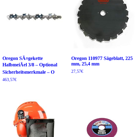
Oregon SÃ¤gekette
Oregon 110977 Sägeblatt, 225
mm, 25,4 mm
HalbmeiÃel 3/8 – Optional
27,57
€
Sicherheitsmerkmale – O
463,57
€