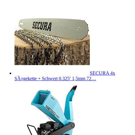
SECURA 4x
SÃ¤gekette + Schwert 0.325′ 1,5mm 72…