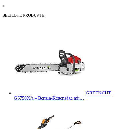
*
BELIEBTE PRODUKTE
GREENCUT
GS750XA – Benzin-Kettensäge mit…