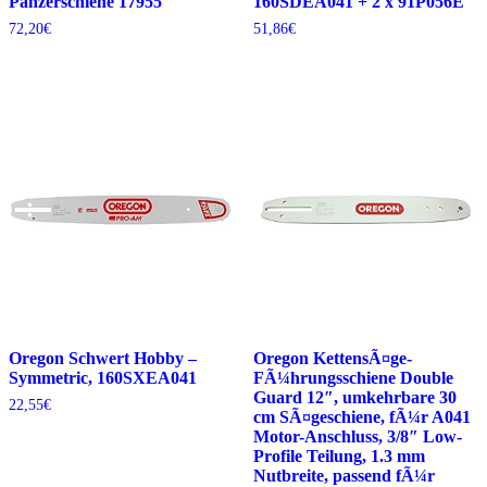
Panzerschiene 17955
160SDEA041 + 2 x 91P056E
72,20
€
51,86
€
Oregon Schwert Hobby –
Oregon KettensÃ¤ge-
Symmetric, 160SXEA041
FÃ¼hrungsschiene Double
Guard 12″, umkehrbare 30
22,55
€
cm SÃ¤geschiene, fÃ¼r A041
Motor-Anschluss, 3/8″ Low-
Profile Teilung, 1.3 mm
Nutbreite, passend fÃ¼r