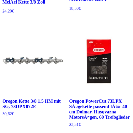
MeiÃel Kette 3/8 Zoll
18,50
€
24,20
€
Oregon Kette 3/8 1,5 HM mit
Oregon PowerCut 73LPX
SG, 73DPX072E
SÃ¤gekette passend fÃ¼r 40
cm Dolmar, Husqvarna
30,62
€
MotorsÃ¤gen, 60 Treibglieder
23,31
€