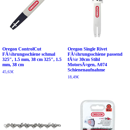
Oregon ControlCut
Oregon Single Rivet
FÃ¼hrungsschiene schmal
FÃ¼hrungsschiene passend
325″, 1.5 mm, 38 cm 325″, 1.5
fÃ¼r 30cm Stihl
mm, 38 cm
MotorsÃ¤gen, A074
Schienenaufnahme
45,63
€
18,49
€