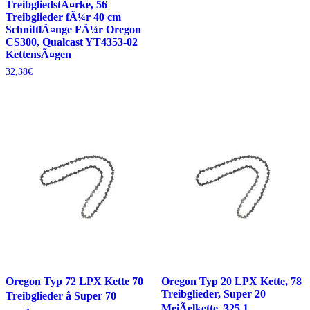
TreibgliedstÃ¤rke, 56
Treibglieder fÃ¼r 40 cm
SchnittlÃ¤nge FÃ¼r Oregon
CS300, Qualcast YT4353-02
KettensÃ¤gen
32,38
€
Oregon Typ 72 LPX Kette 70
Oregon Typ 20 LPX Kette, 78
Treibglieder, Super 20
Treibglieder â Super 70
MeiÃelkette .325 1