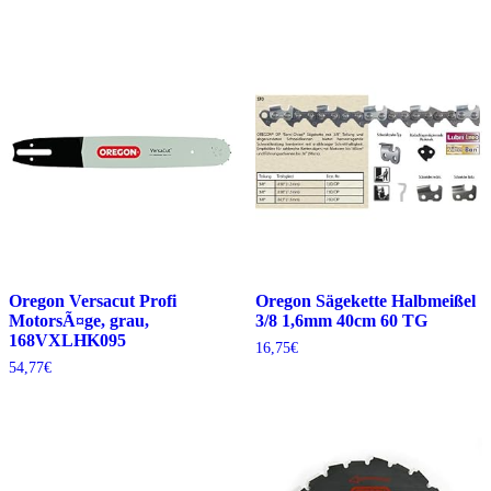
Oregon Versacut Profi
Oregon Sägekette Halbmeißel
MotorsÃ¤ge, grau,
3/8 1,6mm 40cm 60 TG
168VXLHK095
16,75
€
54,77
€