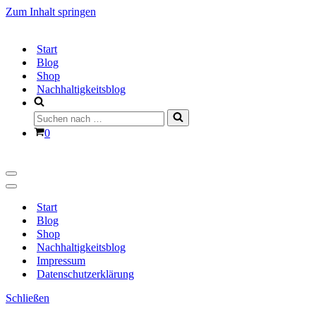
Zum Inhalt springen
Start
Blog
Shop
Nachhaltigkeitsblog
Suchen
nach …
Warenkorb
0
Navigationsmenü
Navigationsmenü
Start
Blog
Shop
Nachhaltigkeitsblog
Impressum
Datenschutzerklärung
Schließen