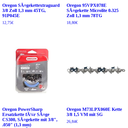
Oregon SÃ¤gekettextraguard
Oregon 95VPX078E
3/8 Zoll 1,3 mm 45TG,
SÃ¤gekette Microlite 0.325
91P045E
Zoll 1,3 mm 78TG
12,75
€
18,80
€
Oregon PowerSharp
Oregon M73LPX060E Kette
Ersatzkette fÃ¼r SÃ¤ge
3/8 1,5 VM mit SG
CS300, SÃ¤gekette mit 3/8″,
26,84
€
.050″ (1,3 mm)