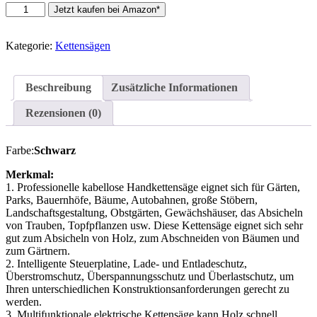
Mini
Jetzt kaufen bei Amazon*
Kettensäge,
Akkusäge,
handkettensäge
Kategorie:
Kettensägen
Akku
36V,
6
Beschreibung
Zusätzliche Informationen
zoll
e-
Rezensionen (0)
Kettensäge
mit
2
Farbe:
Schwarz
akku,2
Ketten
Merkmal:
und
1. Professionelle kabellose Handkettensäge eignet sich für Gärten,
2
Parks, Bauernhöfe, Bäume, Autobahnen, große Stöbern,
führungsschiene,für…
Landschaftsgestaltung, Obstgärten, Gewächshäuser, das Absicheln
Menge
von Trauben, Topfpflanzen usw. Diese Kettensäge eignet sich sehr
gut zum Absicheln von Holz, zum Abschneiden von Bäumen und
zum Gärtnern.
2. Intelligente Steuerplatine, Lade- und Entladeschutz,
Überstromschutz, Überspannungsschutz und Überlastschutz, um
Ihren unterschiedlichen Konstruktionsanforderungen gerecht zu
werden.
3. Multifunktionale elektrische Kettensäge kann Holz schnell