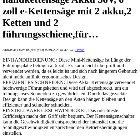
zoll e-Kettensäge mit 2 akku,2
Ketten und 2
führungsschiene,für…
Amazon.de Price:
102,99
€
(as of 05/04/2023 01:42 PST-
Details
)
EINHANDBEDIENUNG: Diese Mini-Kettensäge ist Länge der
Führungsplatte beträgt ca. 6 zoll. Es kann leicht überprüft und
verwendet werden, da es leicht ist und sich nach längerem Gebrauch
nicht müde anfühlt, ergonomisches Design.
EFFIZIENTES SCHNEIDEN: Diese Akku-Kettensäge verwendet
hochwertige Führungsketten und wird tief abgeschreckt, um ein
reibungsloses Schneiden zu gewährleisten. Durch das gezackte
Design kann die Kettensäge an den Ästen hängen bleiben und
effizienter und schneller schneiden.
EINSTELLBARE GESCHWINDIGKEI: Das rutschfeste
Griffdesign macht den Griff sehr bequem. Der Kettensägenschalter
kann die Geschwindigkeit entsprechend der Intensität und die
Schnittgeschwindigkeit entsprechend den Betriebsbedingungen
einstellen.