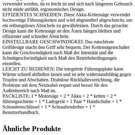
verwendet werden, da es leicht ist und sich nach längerem Gebrauch
nicht müde anfühlt, ergonomisches Design.
EFFIZIENTES SCHNEIDEN: Diese Akku-Kettensäge verwendet
hochwertige Führungsketten und wird abgrundtief abgeschreckt, um
ein reibungsloses Absicheln zu gewährleisten. Durch das gezackte
Design kann die Kettensäge an den Ästen hängen bleiben und
effizienter und schneller Absicheln.
EINSTELLBARE GESCHWINDIGKEI: Das rutschfeste
Griffdesign macht den Griff sehr bequem. Der Kettensägenschalter
kann die Geschwindigkeit nach Maß der Intensität und die
Schnittgeschwindigkeit nach Maß den Betriebsbedingungen
einstellen.
LEICHT ZU BEDIENEN: Die integrierte Führungsplatte kann
Wärme schnell abfließen lassen und ist sehr widerstandsfähig gegen
Tropfen und Abschaben. Drahtlose Rückhaltevorrichtung, die
Probleme mit dem Netzkabel erspart und besser für den
Außenbereich nach Maß ist.
PACKLISTE: 1 * Motorsäge + 2 * Akku + 2 * ketten + 2 *
führungsschiene + 1 * Ladegerät + 1 Paar * Handschuhe + 1 *
Schraubenschlüssel + 1 * Schraubendreher + 1 *
Benutzerhandbuch.
Ähnliche Produkte