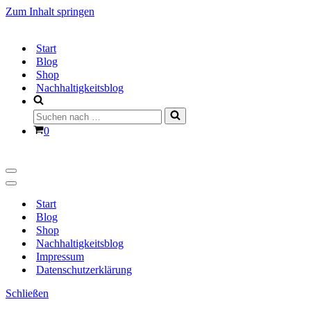
Zum Inhalt springen
Start
Blog
Shop
Nachhaltigkeitsblog
Suchen
nach …
Warenkorb
0
Navigationsmenü
Navigationsmenü
Start
Blog
Shop
Nachhaltigkeitsblog
Impressum
Datenschutzerklärung
Schließen