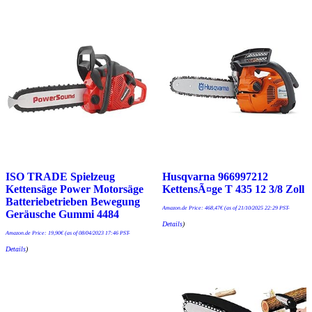
ISO TRADE Spielzeug
Husqvarna 966997212
Kettensäge Power Motorsäge
KettensÃ¤ge T 435 12 3/8 Zoll
Batteriebetrieben Bewegung
Amazon.de Price:
468,47
€
(as of 21/10/2025 22:29 PST-
Geräusche Gummi 4484
Details
)
Amazon.de Price:
19,90
€
(as of 08/04/2023 17:46 PST-
Details
)