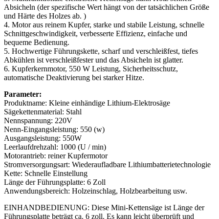
Absicheln (der spezifische Wert hängt von der tatsächlichen Größe
und Härte des Holzes ab. )
4. Motor aus reinem Kupfer, starke und stabile Leistung, schnelle
Schnittgeschwindigkeit, verbesserte Effizienz, einfache und
bequeme Bedienung.
5. Hochwertige Führungskette, scharf und verschleißfest, tiefes
Abkühlen ist verschleißfester und das Absicheln ist glatter.
6. Kupferkernmotor, 550 W Leistung, Sicherheitsschutz,
automatische Deaktivierung bei starker Hitze.
Parameter:
Produktname: Kleine einhändige Lithium-Elektrosäge
Sägekettenmaterial: Stahl
Nennspannung: 220V
Nenn-Eingangsleistung: 550 (w)
Ausgangsleistung: 550W
Leerlaufdrehzahl: 1000 (U / min)
Motorantrieb: reiner Kupfermotor
Stromversorgungsart: Wiederaufladbare Lithiumbatterietechnologie
Kette: Schnelle Einstellung
Länge der Führungsplatte: 6 Zoll
Anwendungsbereich: Holzeinschlag, Holzbearbeitung usw.
EINHANDBEDIENUNG: Diese Mini-Kettensäge ist Länge der
Führungsplatte beträgt ca. 6 zoll. Es kann leicht überprüft und