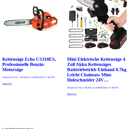
Kettensäge Echo CS310ES,
Mini Elektrische Kettensäge 4
Professionelle Benzin-
Zoll Akku Kettensäges
Motorsäge
Batteriebetrieb Einhand 0.7kg
Leicht Chainsaw Mini-
Amazon.de Price:
324,90
€
(as of 08/04/2023 17:46 PST-
Holzschneider 24V…
Details
)
Amazon.de Price:
89,24
€
(as of 08/04/2023 17:46 PST-
Details
)