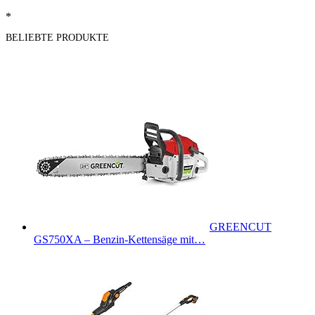
*
BELIEBTE PRODUKTE
GREENCUT
GS750XA – Benzin-Kettensäge mit…