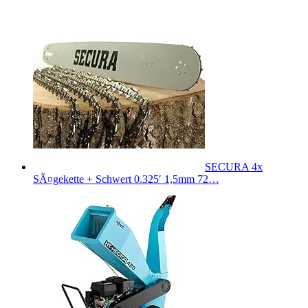
SECURA 4x
SÃ¤gekette + Schwert 0.325′ 1,5mm 72…