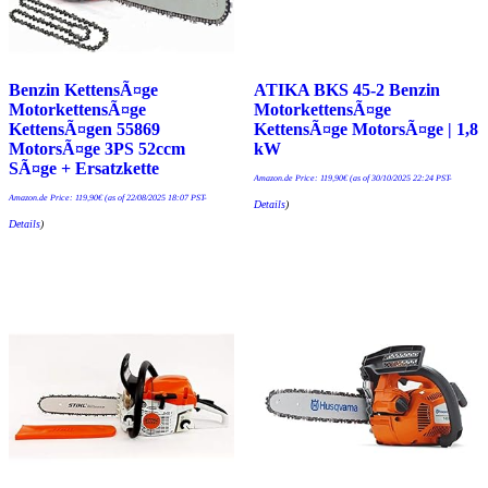
Benzin KettensÃ¤ge
ATIKA BKS 45-2 Benzin
MotorkettensÃ¤ge
MotorkettensÃ¤ge
KettensÃ¤gen 55869
KettensÃ¤ge MotorsÃ¤ge | 1,8
MotorsÃ¤ge 3PS 52ccm
kW
SÃ¤ge + Ersatzkette
Amazon.de Price:
119,90
€
(as of 30/10/2025 22:24 PST-
Amazon.de Price:
119,90
€
(as of 22/08/2025 18:07 PST-
Details
)
Details
)