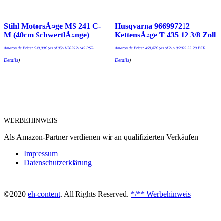
Stihl MotorsÃ¤ge MS 241 C-
Husqvarna 966997212
M (40cm SchwertlÃ¤nge)
KettensÃ¤ge T 435 12 3/8 Zoll
Amazon.de Price:
939,00
€
(as of 05/11/2025 21:45 PST-
Amazon.de Price:
468,47
€
(as of 21/10/2025 22:29 PST-
Details
)
Details
)
WERBEHINWEIS
Als Amazon-Partner verdienen wir an qualifizierten Verkäufen
Impressum
Datenschutzerklärung
©2020
eh-content
. All Rights Reserved.
*/** Werbehinweis