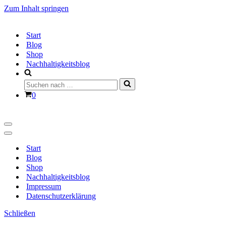
Zum Inhalt springen
Start
Blog
Shop
Nachhaltigkeitsblog
Suchen
nach …
Warenkorb
0
Navigationsmenü
Navigationsmenü
Start
Blog
Shop
Nachhaltigkeitsblog
Impressum
Datenschutzerklärung
Schließen