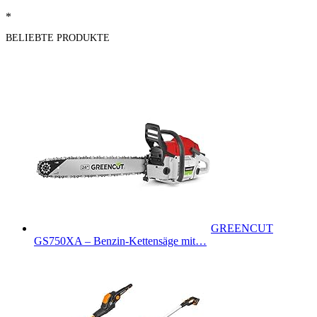
*
BELIEBTE PRODUKTE
GREENCUT
GS750XA – Benzin-Kettensäge mit…