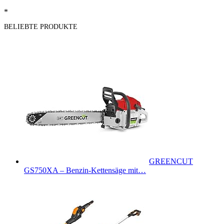
*
BELIEBTE PRODUKTE
GREENCUT
GS750XA – Benzin-Kettensäge mit…