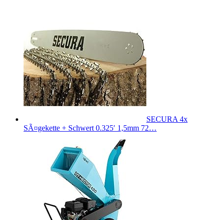
SECURA 4x
SÃ¤gekette + Schwert 0.325′ 1,5mm 72…