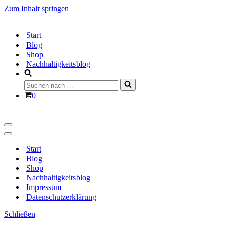
Zum Inhalt springen
Start
Blog
Shop
Nachhaltigkeitsblog
Suchen
nach …
Warenkorb
0
Navigationsmenü
Navigationsmenü
Start
Blog
Shop
Nachhaltigkeitsblog
Impressum
Datenschutzerklärung
Schließen