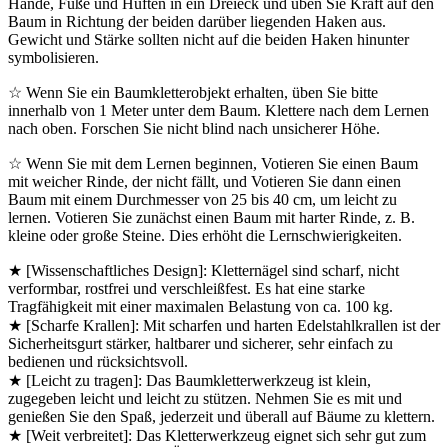
Hände, Füße und Hüften in ein Dreieck und üben Sie Kraft auf den
Baum in Richtung der beiden darüber liegenden Haken aus.
Gewicht und Stärke sollten nicht auf die beiden Haken hinunter
symbolisieren.
☆ Wenn Sie ein Baumkletterobjekt erhalten, üben Sie bitte
innerhalb von 1 Meter unter dem Baum. Klettere nach dem Lernen
nach oben. Forschen Sie nicht blind nach unsicherer Höhe.
☆ Wenn Sie mit dem Lernen beginnen, Votieren Sie einen Baum
mit weicher Rinde, der nicht fällt, und Votieren Sie dann einen
Baum mit einem Durchmesser von 25 bis 40 cm, um leicht zu
lernen. Votieren Sie zunächst einen Baum mit harter Rinde, z. B.
kleine oder große Steine. Dies erhöht die Lernschwierigkeiten.
★ [Wissenschaftliches Design]: Kletternägel sind scharf, nicht
verformbar, rostfrei und verschleißfest. Es hat eine starke
Tragfähigkeit mit einer maximalen Belastung von ca. 100 kg.
★ [Scharfe Krallen]: Mit scharfen und harten Edelstahlkrallen ist der
Sicherheitsgurt stärker, haltbarer und sicherer, sehr einfach zu
bedienen und rücksichtsvoll.
★ [Leicht zu tragen]: Das Baumkletterwerkzeug ist klein,
zugegeben leicht und leicht zu stützen. Nehmen Sie es mit und
genießen Sie den Spaß, jederzeit und überall auf Bäume zu klettern.
★ [Weit verbreitet]: Das Kletterwerkzeug eignet sich sehr gut zum