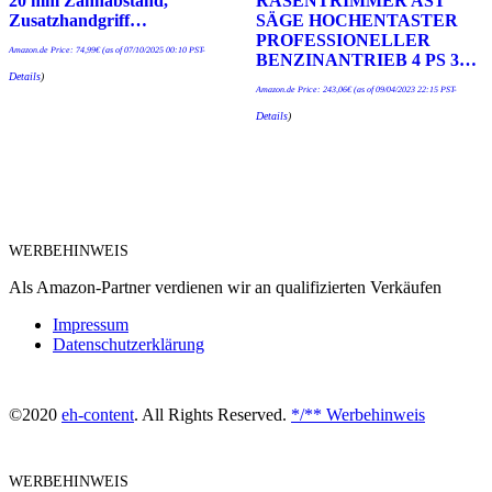
20 mm Zahnabstand,
RASENTRIMMER AST
Zusatzhandgriff…
SÄGE HOCHENTASTER
PROFESSIONELLER
Amazon.de Price:
74,99
€
(as of 07/10/2025 00:10 PST-
BENZINANTRIEB 4 PS 3…
Details
)
Amazon.de Price:
243,06
€
(as of 09/04/2023 22:15 PST-
Details
)
WERBEHINWEIS
Als Amazon-Partner verdienen wir an qualifizierten Verkäufen
Impressum
Datenschutzerklärung
©2020
eh-content
. All Rights Reserved.
*/** Werbehinweis
WERBEHINWEIS