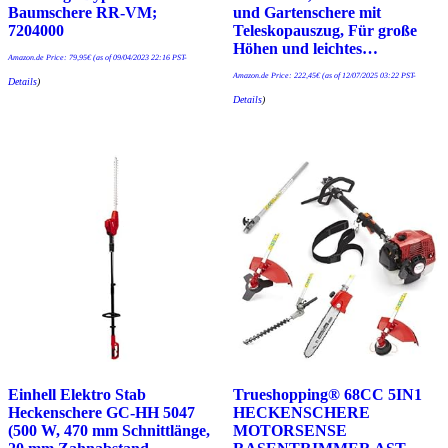
Baumschere RR-VM;
und Gartenschere mit
7204000
Teleskopauszug, Für große
Höhen und leichtes…
Amazon.de Price:
79,95
€
(as of 09/04/2023 22:16 PST-
Amazon.de Price:
222,45
€
(as of 12/07/2025 03:22 PST-
Details
)
Details
)
Einhell Elektro Stab
Trueshopping® 68CC 5IN1
Heckenschere GC-HH 5047
HECKENSCHERE
(500 W, 470 mm Schnittlänge,
MOTORSENSE