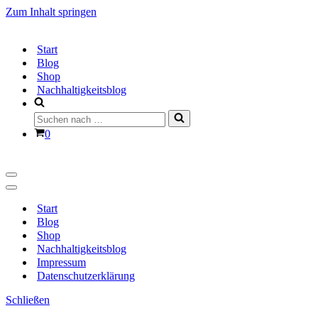
Zum Inhalt springen
Start
Blog
Shop
Nachhaltigkeitsblog
Suchen
nach …
Warenkorb
0
Navigationsmenü
Navigationsmenü
Start
Blog
Shop
Nachhaltigkeitsblog
Impressum
Datenschutzerklärung
Schließen