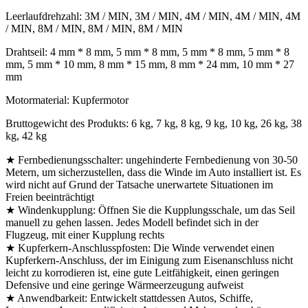
Leerlaufdrehzahl: 3M / MIN, 3M / MIN, 4M / MIN, 4M / MIN, 4M
/ MIN, 8M / MIN, 8M / MIN, 8M / MIN
Drahtseil: 4 mm * 8 mm, 5 mm * 8 mm, 5 mm * 8 mm, 5 mm * 8
mm, 5 mm * 10 mm, 8 mm * 15 mm, 8 mm * 24 mm, 10 mm * 27
mm
Motormaterial: Kupfermotor
Bruttogewicht des Produkts: 6 kg, 7 kg, 8 kg, 9 kg, 10 kg, 26 kg, 38
kg, 42 kg
★ Fernbedienungsschalter: ungehinderte Fernbedienung von 30-50
Metern, um sicherzustellen, dass die Winde im Auto installiert ist. Es
wird nicht auf Grund der Tatsache unerwartete Situationen im
Freien beeinträchtigt
★ Windenkupplung: Öffnen Sie die Kupplungsschale, um das Seil
manuell zu gehen lassen. Jedes Modell befindet sich in der
Flugzeug, mit einer Kupplung rechts
★ Kupferkern-Anschlusspfosten: Die Winde verwendet einen
Kupferkern-Anschluss, der im Einigung zum Eisenanschluss nicht
leicht zu korrodieren ist, eine gute Leitfähigkeit, einen geringen
Defensive und eine geringe Wärmeerzeugung aufweist
★ Anwendbarkeit: Entwickelt stattdessen Autos, Schiffe,