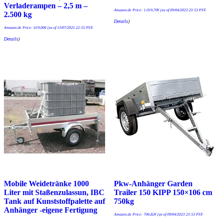
Verladerampen – 2,5 m –
Amazon.de Price:
1.019,70
€
(as of 09/04/2023 23:53 PST-
2.500 kg
Details
)
Amazon.de Price:
619,00
€
(as of 13/07/2025 22:55 PST-
Details
)
Mobile Weidetränke 1000
Pkw-Anhänger Garden
Liter mit Staßenzulassun, IBC
Trailer 150 KIPP 150×106 cm
Tank auf Kunststoffpalette auf
750kg
Anhänger -eigene Fertigung
Amazon.de Price:
706,82
€
(as of 09/04/2023 23:53 PST-