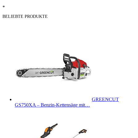
*
BELIEBTE PRODUKTE
GREENCUT
GS750XA – Benzin-Kettensäge mit…