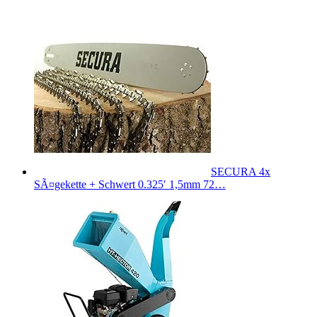
SECURA 4x
SÃ¤gekette + Schwert 0.325′ 1,5mm 72…