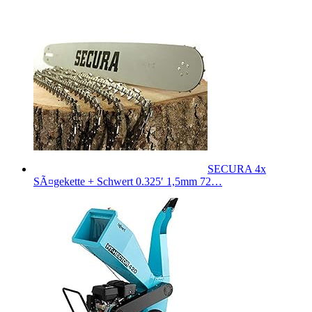
SECURA 4x
SÃ¤gekette + Schwert 0.325′ 1,5mm 72…