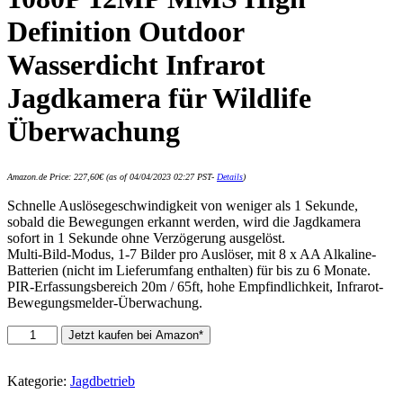
Definition Outdoor
Wasserdicht Infrarot
Jagdkamera für Wildlife
Überwachung
Amazon.de Price:
227,60
€
(as of 04/04/2023 02:27 PST-
Details
)
Schnelle Auslösegeschwindigkeit von weniger als 1 Sekunde,
sobald die Bewegungen erkannt werden, wird die Jagdkamera
sofort in 1 Sekunde ohne Verzögerung ausgelöst.
Multi-Bild-Modus, 1-7 Bilder pro Auslöser, mit 8 x AA Alkaline-
Batterien (nicht im Lieferumfang enthalten) für bis zu 6 Monate.
PIR-Erfassungsbereich 20m / 65ft, hohe Empfindlichkeit, Infrarot-
Bewegungsmelder-Überwachung.
WYLZLIY-
Jetzt kaufen bei Amazon*
Home
Wildkamera
1080P
Kategorie:
Jagdbetrieb
12MP