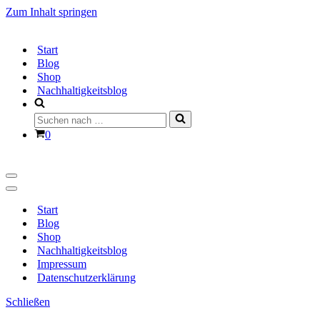
Zum Inhalt springen
Start
Blog
Shop
Nachhaltigkeitsblog
Suchen
nach …
Warenkorb
0
Navigationsmenü
Navigationsmenü
Start
Blog
Shop
Nachhaltigkeitsblog
Impressum
Datenschutzerklärung
Schließen