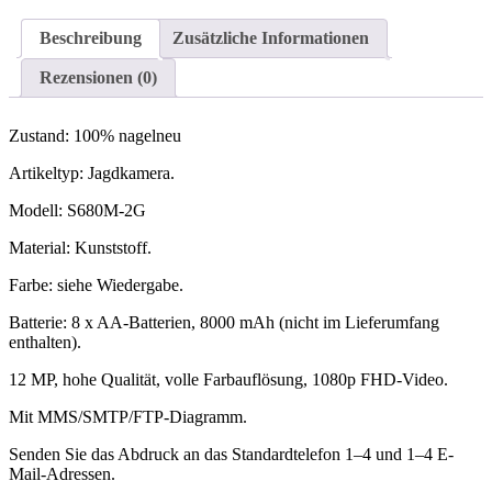
MMS
High
Beschreibung
Zusätzliche Informationen
Definition
Outdoor
Rezensionen (0)
Wasserdicht
Infrarot
Jagdkamera
Zustand: 100% nagelneu
für
Wildlife
Artikeltyp: Jagdkamera.
Überwachung
Modell: S680M-2G
Menge
Material: Kunststoff.
Farbe: siehe Wiedergabe.
Batterie: 8 x AA-Batterien, 8000 mAh (nicht im Lieferumfang
enthalten).
12 MP, hohe Qualität, volle Farbauflösung, 1080p FHD-Video.
Mit MMS/SMTP/FTP-Diagramm.
Senden Sie das Abdruck an das Standardtelefon 1–4 und 1–4 E-
Mail-Adressen.