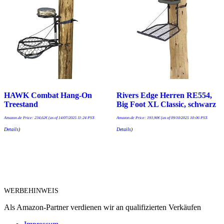
HAWK Combat Hang-On
Rivers Edge Herren RE554,
Treestand
Big Foot XL Classic, schwarz
Amazon.de Price:
234,62
€
(as of 14/07/2025 11:24 PST-
Amazon.de Price:
193,90
€
(as of 09/10/2025 10:06 PST-
Details
)
Details
)
WERBEHINWEIS
Als Amazon-Partner verdienen wir an qualifizierten Verkäufen