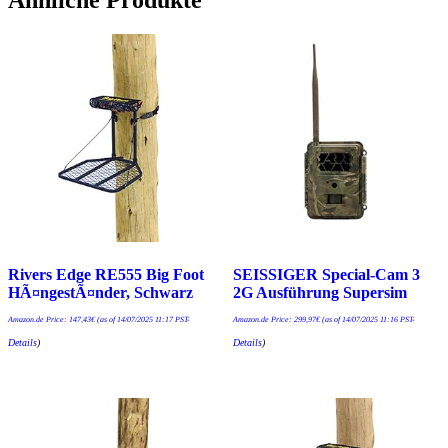
Ähnliche Produkte
Rivers Edge RE555 Big Foot
SEISSIGER Special-Cam 3
HÃ¤ngestÃ¤nder, Schwarz
2G Ausführung Supersim
Amazon.de Price:
147,43
€
(as of 14/07/2025 11:17 PST-
Amazon.de Price:
299,97
€
(as of 14/07/2025 11:16 PST-
Details
)
Details
)