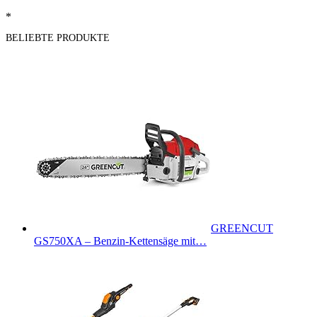
*
BELIEBTE PRODUKTE
GREENCUT
GS750XA – Benzin-Kettensäge mit…