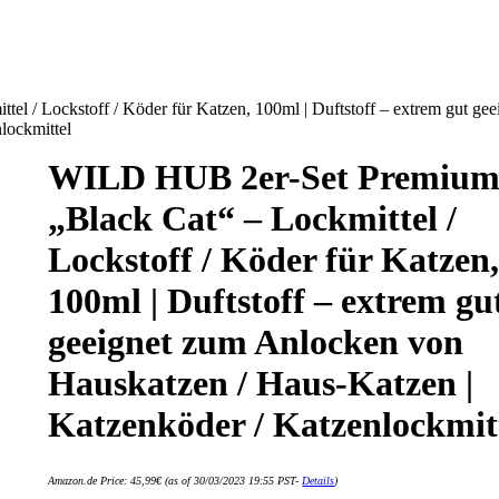
 / Lockstoff / Köder für Katzen, 100ml | Duftstoff – extrem gut gee
lockmittel
WILD HUB 2er-Set Premiu
„Black Cat“ – Lockmittel /
Lockstoff / Köder für Katzen
100ml | Duftstoff – extrem gu
geeignet zum Anlocken von
Hauskatzen / Haus-Katzen |
Katzenköder / Katzenlockmit
Amazon.de Price:
45,99
€
(as of 30/03/2023 19:55 PST-
Details
)