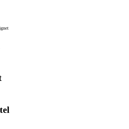
ignet
m
,
t
tel