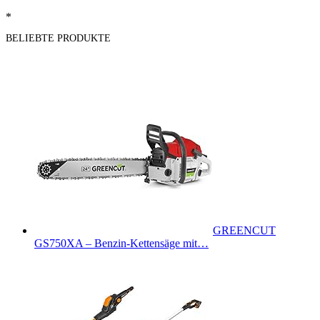
*
BELIEBTE PRODUKTE
GREENCUT
GS750XA – Benzin-Kettensäge mit…