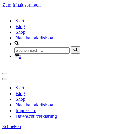
Zum Inhalt springen
Start
Blog
Shop
Nachhaltigkeitsblog
Suchen
nach …
Warenkorb
0
Navigationsmenü
Navigationsmenü
Start
Blog
Shop
Nachhaltigkeitsblog
Impressum
Datenschutzerklärung
Schließen