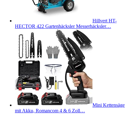
Hillvert HT-
HECTOR 422 Gartenhäcksler Messerhäcksler…
Mini Kettensäge
mit Akku, Romancom 4 & 6 Zoll…