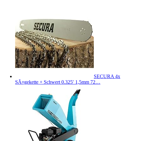
SECURA 4x
SÃ¤gekette + Schwert 0.325′ 1,5mm 72…