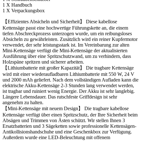
1 X Handbuch
1 X Verpackungsbox
【Effizientes Absicheln und Sicherheit】 Diese kabellose
Kettensäge passt eine hochwertige Führungskette an, die einem
tiefen Abschreckprozess unterzogen wurde, um ein reibungsloses
Absicheln zu gewährleisten. Zusätzlich wird ein reiner Kupfermotor
verwendet, der sehr leistungsstark ist. Im Vereinbarung zur alten
Mini-Kettensäge verfügt die Mini-Kettensäge der aktualisierten
Ausführung über eine Spritzschutzwand, um zu verhindern, dass
Holzspäne spritzen und sicherer arbeiten.
【Lithiumbatterie mit großer Kapazität】 Die tragbare Kettensäge
wird mit einer wiederaufladbaren Lithiumbatterie mit 550 W, 24 V
und 2000 mAh geliefert. Nach dem vollständigen Aufladen kann die
elektrische Akku-Kettensäge 2-3 Stunden lang verwendet werden,
ist tragbar und ruiniert wenig Energie. Der Akku ist sehr langlebig.
Längere Lebensdauer. Das rutschfeste Griffdesign ist sehr
angenehm zu halten.
【Mini-Kettensäge mit neuem Design】 Die tragbare kabellose
Kettensäge verfügt über einen Spritzschutz, der Ihre Sicherheit beim
Absägen und Trimmen von Ästen schützt. Wir stellen Ihnen 3
Ersatzbatterien und 3 Sägeketten sowie professionelle Kettensägen-
Antikollisionshandschuhe und eine Geschenkbox zur Verfügung.
Außerdem wurde eine LED-Beleuchtung mit offenem