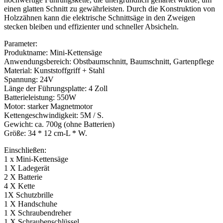
einen glatten Schnitt zu gewährleisten. Durch die Konstruktion von
Holzzähnen kann die elektrische Schnittsäge in den Zweigen
stecken bleiben und effizienter und schneller Absicheln.
Parameter:
Produktname: Mini-Kettensäge
Anwendungsbereich: Obstbaumschnitt, Baumschnitt, Gartenpflege
Material: Kunststoffgriff + Stahl
Spannung: 24V
Länge der Führungsplatte: 4 Zoll
Batterieleistung: 550W
Motor: starker Magnetmotor
Kettengeschwindigkeit: 5M / S.
Gewicht: ca. 700g (ohne Batterien)
Größe: 34 * 12 cm-L * W.
Einschließen:
1 x Mini-Kettensäge
1 X Ladegerät
2 X Batterie
4 X Kette
1X Schutzbrille
1 X Handschuhe
1 X Schraubendreher
1 X Schraubenschlüssel