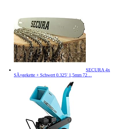
SECURA 4x
SÃ¤gekette + Schwert 0.325′ 1,5mm 72…