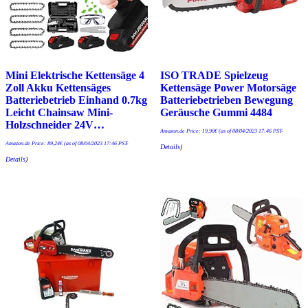
Mini Elektrische Kettensäge 4
ISO TRADE Spielzeug
Zoll Akku Kettensäges
Kettensäge Power Motorsäge
Batteriebetrieb Einhand 0.7kg
Batteriebetrieben Bewegung
Leicht Chainsaw Mini-
Geräusche Gummi 4484
Holzschneider 24V…
Amazon.de Price:
19,90
€
(as of 08/04/2023 17:46 PST-
Amazon.de Price:
89,24
€
(as of 08/04/2023 17:46 PST-
Details
)
Details
)