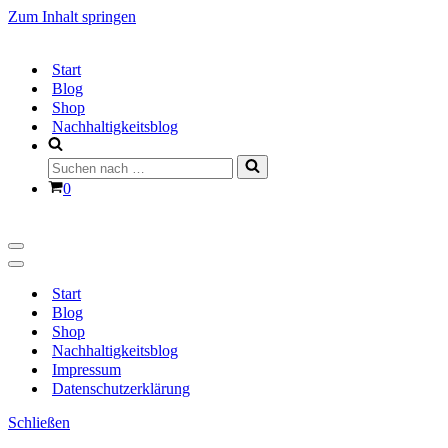
Zum Inhalt springen
Start
Blog
Shop
Nachhaltigkeitsblog
Suchen
nach …
Warenkorb
0
Navigationsmenü
Navigationsmenü
Start
Blog
Shop
Nachhaltigkeitsblog
Impressum
Datenschutzerklärung
Schließen