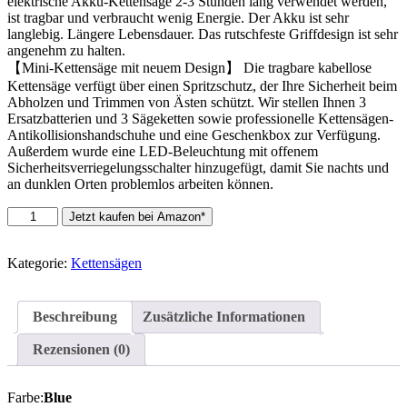
elektrische Akku-Kettensäge 2-3 Stunden lang verwendet werden,
ist tragbar und verbraucht wenig Energie. Der Akku ist sehr
langlebig. Längere Lebensdauer. Das rutschfeste Griffdesign ist sehr
angenehm zu halten.
【Mini-Kettensäge mit neuem Design】 Die tragbare kabellose
Kettensäge verfügt über einen Spritzschutz, der Ihre Sicherheit beim
Abholzen und Trimmen von Ästen schützt. Wir stellen Ihnen 3
Ersatzbatterien und 3 Sägeketten sowie professionelle Kettensägen-
Antikollisionshandschuhe und eine Geschenkbox zur Verfügung.
Außerdem wurde eine LED-Beleuchtung mit offenem
Sicherheitsverriegelungsschalter hinzugefügt, damit Sie nachts und
an dunklen Orten problemlos arbeiten können.
Wiederaufladbare
Jetzt kaufen bei Amazon*
Mini-
Holzschneid-
Lithium-
Kategorie:
Kettensägen
Kettensäge,
tragbare
elektrische
Beschreibung
Zusätzliche Informationen
24-
V-
Rezensionen (0)
4-
Zoll-
Mini-
Farbe:
Blue