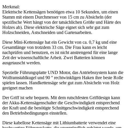
Kettensäge,
handgehaltene…
Merkmal:
Menge
Elektrische Kettensägen benötigen etwa 10 Sekunden, um einen
Stamm mit einem Durchmesser von 15 cm zu Absicheln (der
spezifische Wert hängt von der tatsächlichen Größe und Härte des
Holzes ab). Diese elektrische Säge eignet sich sehr gut zum
Holzschneiden, Astschneiden und Gartenarbeiten.
Diese Mini-Kettensäge hat ein Gewicht von ca. 0,7 kg und eine
Gesamtlänge von trotzdem 33 cm. Die Frau kann es leicht
nachprüfen und benutzen, es ist nicht anstrengend für eine lange
Zeit der wissenschaftliche Arbeit. Zwei Batterien können
ausgetauscht werden.
Spezielle Führungsplatte UND Motor, das Antriebssystem kann die
Wolframstahlkugel und 90 ° rechtwinkligen Haken ihre beste Rolle
spielen lassen. Handkettensäge sehr gut zum Absicheln von Holz
geeignet machen
Der Griff ist sehr bequem. Mit dem rutschfesten Griffdesign kann
der Akku-Kettensägenschalter die Geschwindigkeit entsprechend
der Kraft und die benötigte Schnittgeschwindigkeit entsprechend
den Betriebsbedingungen einstellen.
Diese kabellose Kettensäge mit Lithiumbatterie verwendet eine
hochwertige Führungskette, die unergründlich gehärtet wurde, um