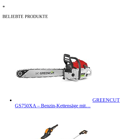
*
BELIEBTE PRODUKTE
GREENCUT
GS750XA – Benzin-Kettensäge mit…