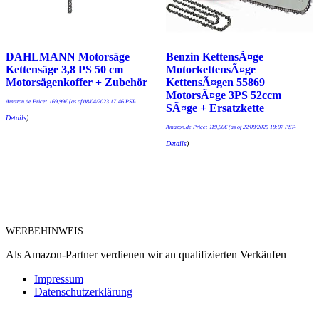
DAHLMANN Motorsäge
Benzin KettensÃ¤ge
Kettensäge 3,8 PS 50 cm
MotorkettensÃ¤ge
Motorsägenkoffer + Zubehör
KettensÃ¤gen 55869
MotorsÃ¤ge 3PS 52ccm
Amazon.de Price:
169,99
€
(as of 08/04/2023 17:46 PST-
SÃ¤ge + Ersatzkette
Details
)
Amazon.de Price:
119,90
€
(as of 22/08/2025 18:07 PST-
Details
)
WERBEHINWEIS
Als Amazon-Partner verdienen wir an qualifizierten Verkäufen
Impressum
Datenschutzerklärung