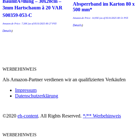
BaumfÃ¤llung – 30x20cm –
Absperrband im Karton 80 x
3mm Hartschaum â 20 VAR
500 mm*
S00359-053-C
Amazon.de Price:
14,95
€
(as of 05/11/2025 00:51 PST-
Amazon.de Price:
7,50
€
(as of 05/11/2025 00:27 PST-
Details
)
Details
)
WERBEHINWEIS
Als Amazon-Partner verdienen wir an qualifizierten Verkäufen
Impressum
Datenschutzerklärung
©2020
eh-content
. All Rights Reserved.
*/** Werbehinweis
WERBEHINWEIS