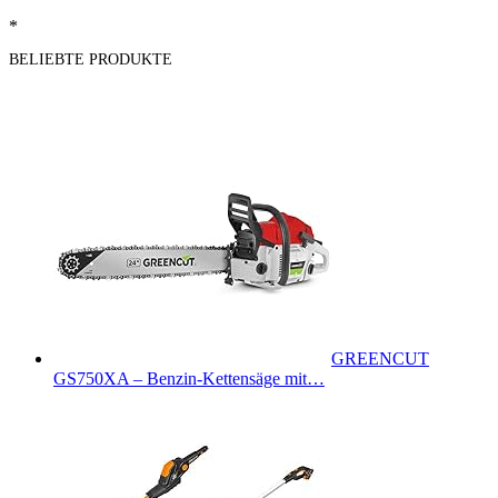
*
BELIEBTE PRODUKTE
GREENCUT
GS750XA – Benzin-Kettensäge mit…