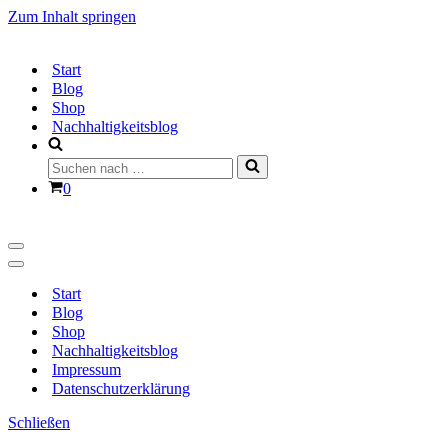
Zum Inhalt springen
Start
Blog
Shop
Nachhaltigkeitsblog
Suchen
nach …
Warenkorb
0
Navigationsmenü
Navigationsmenü
Start
Blog
Shop
Nachhaltigkeitsblog
Impressum
Datenschutzerklärung
Schließen