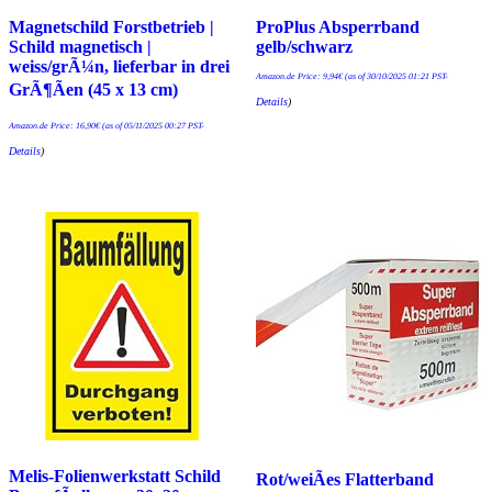
Magnetschild Forstbetrieb |
ProPlus Absperrband
Schild magnetisch |
gelb/schwarz
weiss/grÃ¼n, lieferbar in drei
Amazon.de Price:
9,94
€
(as of 30/10/2025 01:21 PST-
GrÃ¶Ãen (45 x 13 cm)
Details
)
Amazon.de Price:
16,90
€
(as of 05/11/2025 00:27 PST-
Details
)
Melis-Folienwerkstatt Schild
Rot/weiÃes Flatterband