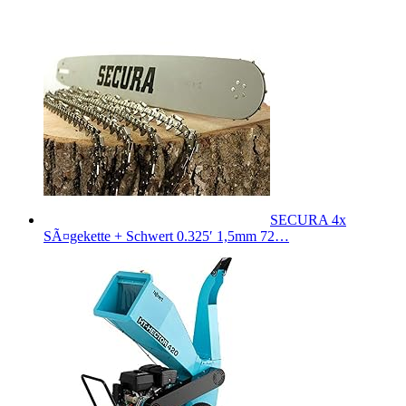
SECURA 4x
SÃ¤gekette + Schwert 0.325′ 1,5mm 72…