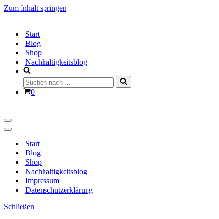
Zum Inhalt springen
Start
Blog
Shop
Nachhaltigkeitsblog
Suchen
nach …
Warenkorb
0
Navigationsmenü
Navigationsmenü
Start
Blog
Shop
Nachhaltigkeitsblog
Impressum
Datenschutzerklärung
Schließen