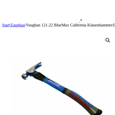
*
Start
\
Zaunbau
\
Vaughan 121-22 BlueMax California Klauenhammer/Latt