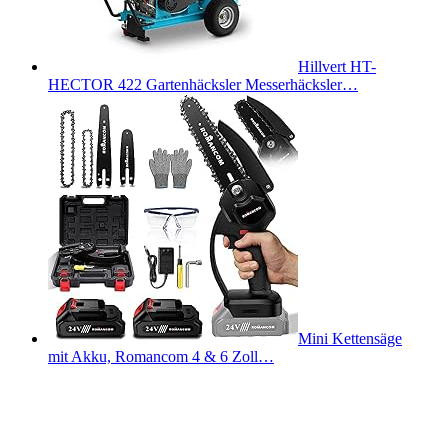
Hillvert HT-
HECTOR 422 Gartenhäcksler Messerhäcksler…
Mini Kettensäge
mit Akku, Romancom 4 & 6 Zoll…