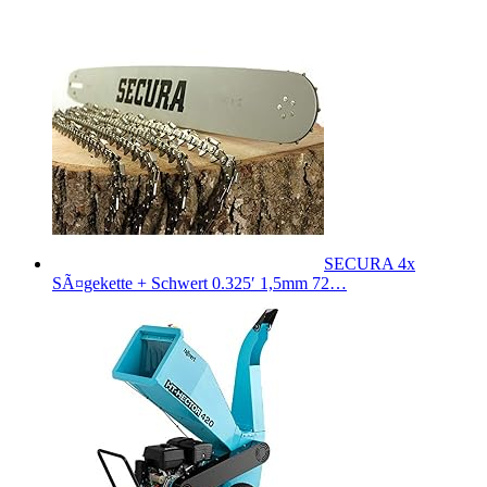
SECURA 4x
SÃ¤gekette + Schwert 0.325′ 1,5mm 72…