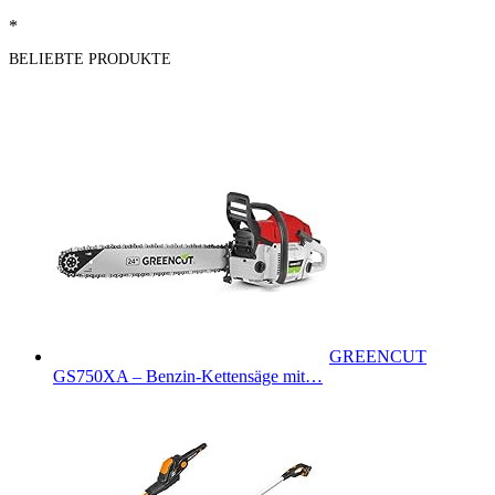
*
BELIEBTE PRODUKTE
GREENCUT
GS750XA – Benzin-Kettensäge mit…