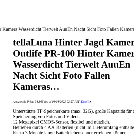
er Kamera Wasserdicht Tierwelt AuuEn Nacht Sicht Foto Fallen Kame
tellaLuna Hinter Jagd Kame
Outlife PR-100 Hinter Kame
Wasserdicht Tierwelt AuuEn
Nacht Sicht Foto Fallen
Kameras…
Amazon.de Price:
34,96
€
(as of 04/04/2023 02:27 PST-
Details
)
Unterstützte TF-Speicherkarte (max. 32G), große Kapazität für 
Speicherung von Fotos und Videos.
12 Megapixel CMOS-Sensor, flexibel und nützlich.
Betrieben durch 4 AA-Batterien (nicht im Lieferumfang enthalte
bis zu 3 Monate lange Batterielebensdauer erreichen können