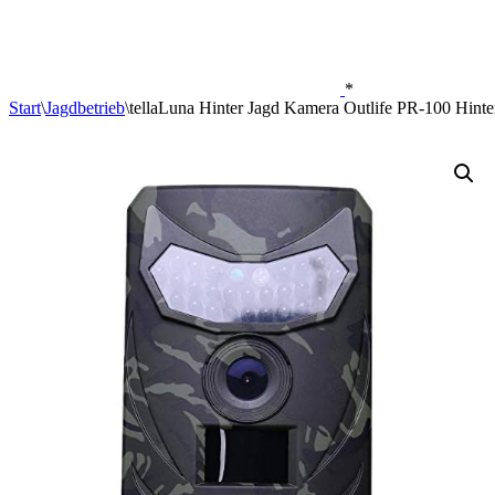
*
Start
\
Jagdbetrieb
\
tellaLuna Hinter Jagd Kamera Outlife PR-100 Hint