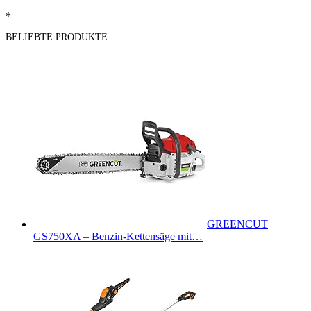
*
BELIEBTE PRODUKTE
GREENCUT
GS750XA – Benzin-Kettensäge mit…