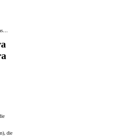
ras…
ra
ra
die
n), die