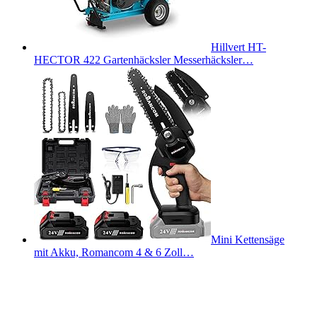
Hillvert HT-
HECTOR 422 Gartenhäcksler Messerhäcksler…
Mini Kettensäge
mit Akku, Romancom 4 & 6 Zoll…