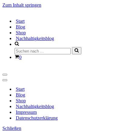
Zum Inhalt springen
Start
Blog
Shop
Nachhaltigkeitsblog
Suchen
nach …
Warenkorb
0
Navigationsmenü
Navigationsmenü
Start
Blog
Shop
Nachhaltigkeitsblog
Impressum
Datenschutzerklärung
Schließen