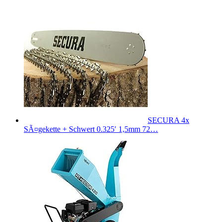
SECURA 4x
SÃ¤gekette + Schwert 0.325′ 1,5mm 72…