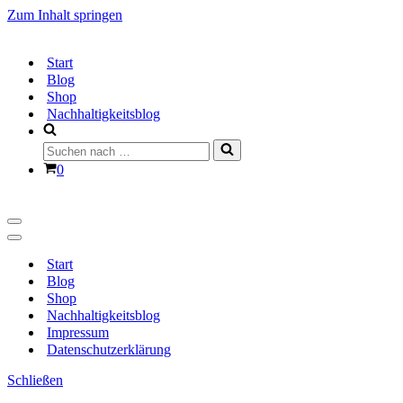
Zum Inhalt springen
Start
Blog
Shop
Nachhaltigkeitsblog
Suchen
nach …
Warenkorb
0
Navigationsmenü
Navigationsmenü
Start
Blog
Shop
Nachhaltigkeitsblog
Impressum
Datenschutzerklärung
Schließen