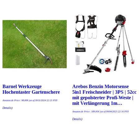
Barnel Werkzeuge
Arebos Benzin Motorsense
Hochentaster Gartenschere
5in1 Freischneider | 3PS | 52cc
mit gepolsterter Profi-Weste |
Amazon.de Price:
98,00
€
(as of 30/11/2024 22:21 PST-
mit Verlängerung 1m…
Details
)
Amazon.de Price:
189,95
€
(as of 09/04/2023 22:16 PST-
Details
)