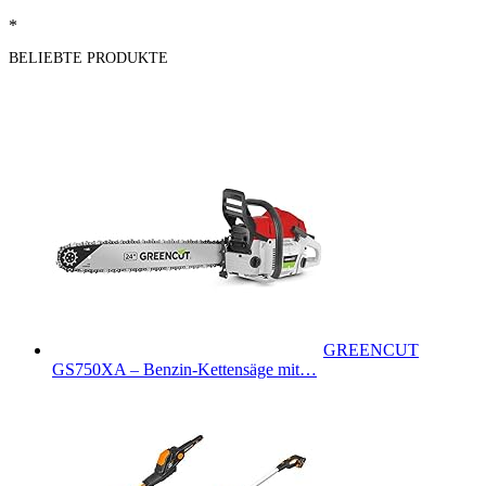
*
BELIEBTE PRODUKTE
GREENCUT
GS750XA – Benzin-Kettensäge mit…