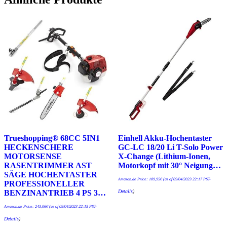
Trueshopping® 68CC 5IN1
Einhell Akku-Hochentaster
HECKENSCHERE
GC-LC 18/20 Li T-Solo Power
MOTORSENSE
X-Change (Lithium-Ionen,
RASENTRIMMER AST
Motorkopf mit 30° Neigung…
SÄGE HOCHENTASTER
Amazon.de Price:
109,95
€
(as of 09/04/2023 22:17 PST-
PROFESSIONELLER
Details
)
BENZINANTRIEB 4 PS 3…
Amazon.de Price:
243,06
€
(as of 09/04/2023 22:15 PST-
Details
)