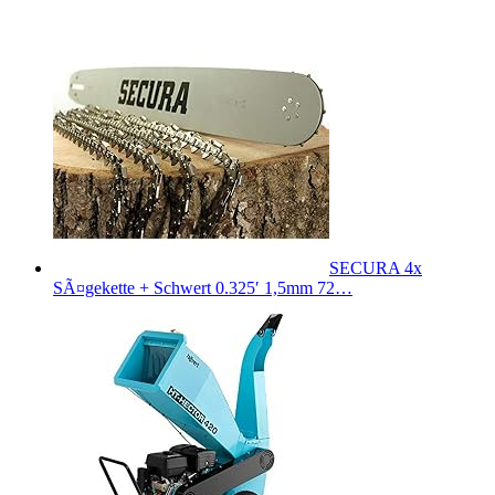
SECURA 4x
SÃ¤gekette + Schwert 0.325′ 1,5mm 72…