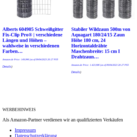
Alberts 604905 Schweißgitter
Stabiler Wildzaun 500m von
Fix-Clip Pro® | verschiedene
Aquagart 180/24/15 Zaun
Längen und Höhen –
Höhe 180 cm, 24
wahlweise in verschiedenen
Horizontaldrähte
Farben…
Maschenbreite: 15 cm I
Drahtzaun…
Amazon.de Price:
149,99
€
(as of 09/04/2023 20:27 PST-
Amazon.de Price:
1.423,90
€
(as of 09/04/2023 20:27 PST-
Details
)
Details
)
WERBEHINWEIS
Als Amazon-Partner verdienen wir an qualifizierten Verkäufen
Impressum
Datenschutzerklärung