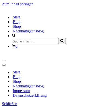
Zum Inhalt springen
Start
Blog
Shop
Nachhaltigkeitsblog
Suchen
nach …
Warenkorb
0
Navigationsmenü
Navigationsmenü
Start
Blog
Shop
Nachhaltigkeitsblog
Impressum
Datenschutzerklärung
Schließen