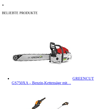
*
BELIEBTE PRODUKTE
GREENCUT
GS750XA – Benzin-Kettensäge mit…