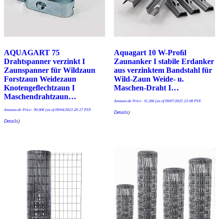
AQUAGART 75
Aquagart 10 W-Proﬁl
Drahtspanner verzinkt I
Zaunanker I stabile Erdanker
Zaunspanner für Wildzaun
aus verzinktem Bandstahl für
Forstzaun Weidezaun
Wild-Zaun Weide- u.
Knotengeﬂechtzaun I
Maschen-Draht I…
Maschendrahtzaun…
Amazon.de Price:
31,36
€
(as of 09/07/2025 23:08 PST-
Amazon.de Price:
90,90
€
(as of 09/04/2023 20:27 PST-
Details
)
Details
)