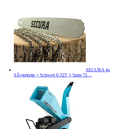
SECURA 4x
SÃ¤gekette + Schwert 0.325′ 1,5mm 72…