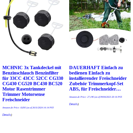
MCHNIC 3x Tankdeckel mit
DAUERHAFT Einfach zu
Benzinschlauch Benzinfilter
bedienen Einfach zu
für 33CC 43CC 52CC CG330
installierender Freischneider
CG430 CG520 BC430 BC520
Zubehör Trimmerkopf-Set
Motor Rasentrimmer
ABS, für Freischneider…
Trimmer Motorsense
Amazon.de Price:
27,19
€
(as of 09/04/2023 20:16 PST-
Freischneider
Details
)
Amazon.de Price:
8,85
€
(as of 26/11/2024 14:14 PST-
Details
)