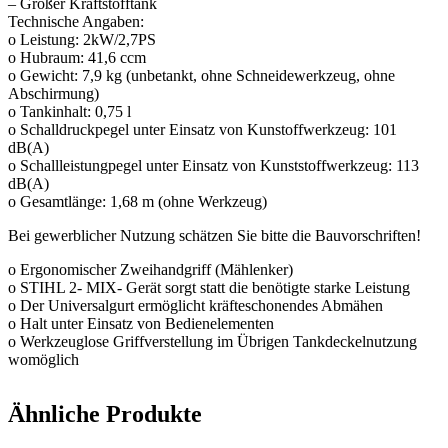
– Großer Kraftstofftank
Technische Angaben:
o Leistung: 2kW/2,7PS
o Hubraum: 41,6 ccm
o Gewicht: 7,9 kg (unbetankt, ohne Schneidewerkzeug, ohne
Abschirmung)
o Tankinhalt: 0,75 l
o Schalldruckpegel unter Einsatz von Kunstoffwerkzeug: 101
dB(A)
o Schallleistungpegel unter Einsatz von Kunststoffwerkzeug: 113
dB(A)
o Gesamtlänge: 1,68 m (ohne Werkzeug)
Bei gewerblicher Nutzung schätzen Sie bitte die Bauvorschriften!
o Ergonomischer Zweihandgriff (Mählenker)
o STIHL 2- MIX- Gerät sorgt statt die benötigte starke Leistung
o Der Universalgurt ermöglicht kräfteschonendes Abmähen
o Halt unter Einsatz von Bedienelementen
o Werkzeuglose Griffverstellung im Übrigen Tankdeckelnutzung
womöglich
Ähnliche Produkte