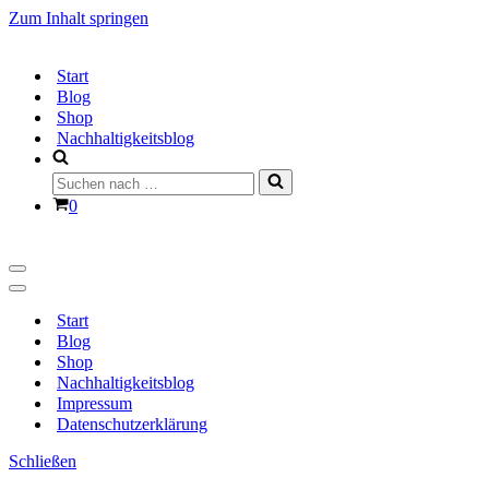
Zum Inhalt springen
Start
Blog
Shop
Nachhaltigkeitsblog
Suchen
nach …
Warenkorb
0
Navigationsmenü
Navigationsmenü
Start
Blog
Shop
Nachhaltigkeitsblog
Impressum
Datenschutzerklärung
Schließen