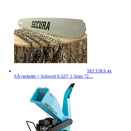
SECURA 4x
SÃ¤gekette + Schwert 0.325′ 1,5mm 72…