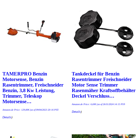
TAMERPRO Benzin
Tankdeckel für Benzin
Motorsense, Benzin
Rasentrimmer Freischneider
Rasentrimmer, Freischneider
Motor Sense Trimmer
Benzin, 3,8 Kw Leistung,
Rasenmäher Kraftsoffbehälter
Trimmer, Teleskop
Deckel Verschluss…
Motorsense…
Amazon.de Price:
6,69
€
(as of 26/11/2024 14:15 PST-
Amazon.de Price:
129,00
€
(as of 09/04/2023 20:16 PST-
Details
)
Details
)