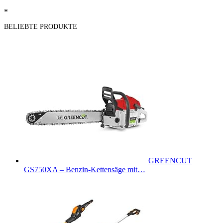
*
BELIEBTE PRODUKTE
GREENCUT
GS750XA – Benzin-Kettensäge mit…