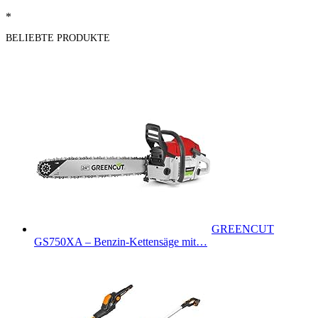
*
BELIEBTE PRODUKTE
GREENCUT
GS750XA – Benzin-Kettensäge mit…