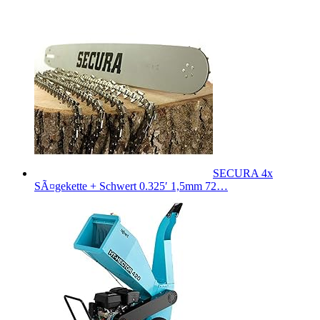
SECURA 4x
SÃ¤gekette + Schwert 0.325′ 1,5mm 72…