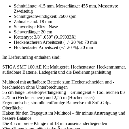
Schnittlänge: 415 mm, Messerlänge: 455 mm, Messertyp:
Zweiseitig
Schnittgeschwindigkeit: 2600 spm
Zahnabstand: 18 mm
Schwerttyp: Ritzel Nase
Schwertlänge: 20 cm
Kettentyp: 3/8″ .050″ (91PJ033X)
Heckenscheren Arbeitszeit (+/- 20 %): 70 min
Hochentaster Arbeitszeit (+/- 20 %): 20 min
Im Lieferumfang enthalten sind:
STIGA SMT 100 AE Kit Multigerät, Hochentaster, Heckentrimmer,
aufladbare Batterie, Ladegerät und die Bedienungsanleitung
Multitool mit aufladbare Batterie zum Heckenschneiden und -
beschneiden ohne Unterbrechungen
55 cm lange Teleskopverlängerung – Grundgerät + Tool reichen bis
2,75 m (Heckenschere) und 2,55 m (Hochentaster)
Ergonomische, stromlinienförmige Bauweise mit Soft-Grip-
Oberfläche
Haken für den Tragegurt im Multitool – für minus Anstrengung und
bessere Balance
Die 45 cm breite Klinge mit 18 mm auseinanderliegenden
Sägezähnen kann mittelstarke Äste kappen