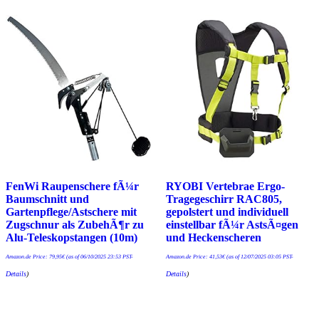
FenWi Raupenschere fÃ¼r
RYOBI Vertebrae Ergo-
Baumschnitt und
Tragegeschirr RAC805,
Gartenpflege/Astschere mit
gepolstert und individuell
Zugschnur als ZubehÃ¶r zu
einstellbar fÃ¼r AstsÃ¤gen
Alu-Teleskopstangen (10m)
und Heckenscheren
Amazon.de Price:
79,95
€
(as of 06/10/2025 23:53 PST-
Amazon.de Price:
41,53
€
(as of 12/07/2025 03:05 PST-
Details
)
Details
)