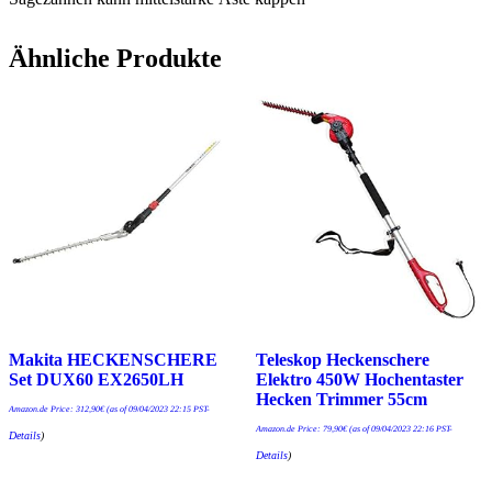
Ähnliche Produkte
Makita HECKENSCHERE
Teleskop Heckenschere
Set DUX60 EX2650LH
Elektro 450W Hochentaster
Hecken Trimmer 55cm
Amazon.de Price:
312,90
€
(as of 09/04/2023 22:15 PST-
Amazon.de Price:
79,90
€
(as of 09/04/2023 22:16 PST-
Details
)
Details
)