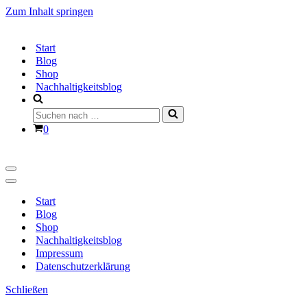
Zum Inhalt springen
Start
Blog
Shop
Nachhaltigkeitsblog
Suchen
nach …
Warenkorb
0
Navigationsmenü
Navigationsmenü
Start
Blog
Shop
Nachhaltigkeitsblog
Impressum
Datenschutzerklärung
Schließen