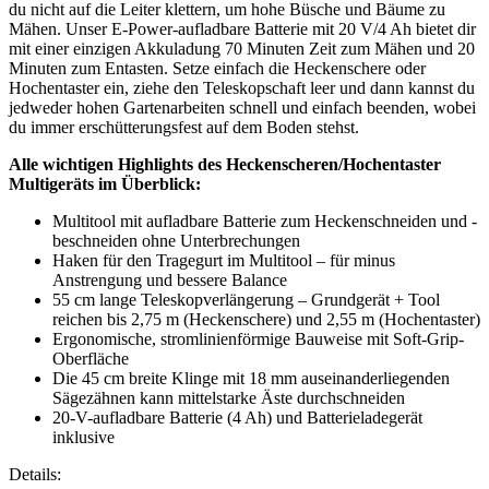
du nicht auf die Leiter klettern, um hohe Büsche und Bäume zu
Mähen. Unser E-Power-aufladbare Batterie mit 20 V/4 Ah bietet dir
mit einer einzigen Akkuladung 70 Minuten Zeit zum Mähen und 20
Minuten zum Entasten. Setze einfach die Heckenschere oder
Hochentaster ein, ziehe den Teleskopschaft leer und dann kannst du
jedweder hohen Gartenarbeiten schnell und einfach beenden, wobei
du immer erschütterungsfest auf dem Boden stehst.
Alle wichtigen Highlights des Heckenscheren/Hochentaster
Multigeräts im Überblick:
Multitool mit aufladbare Batterie zum Heckenschneiden und -
beschneiden ohne Unterbrechungen
Haken für den Tragegurt im Multitool – für minus
Anstrengung und bessere Balance
55 cm lange Teleskopverlängerung – Grundgerät + Tool
reichen bis 2,75 m (Heckenschere) und 2,55 m (Hochentaster)
Ergonomische, stromlinienförmige Bauweise mit Soft-Grip-
Oberfläche
Die 45 cm breite Klinge mit 18 mm auseinanderliegenden
Sägezähnen kann mittelstarke Äste durchschneiden
20-V-aufladbare Batterie (4 Ah) und Batterieladegerät
inklusive
Details: