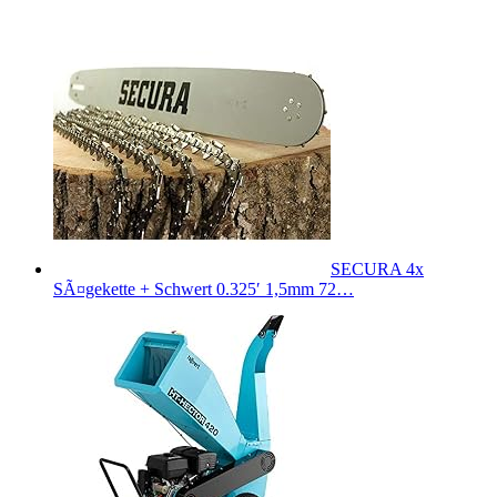
SECURA 4x
SÃ¤gekette + Schwert 0.325′ 1,5mm 72…