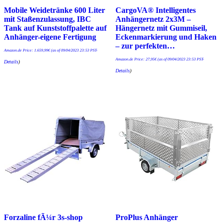
Mobile Weidetränke 600 Liter
CargoVA® Intelligentes
mit Staßenzulassung, IBC
Anhängernetz 2x3M –
Tank auf Kunststoffpalette auf
Hängernetz mit Gummiseil,
Anhänger-eigene Fertigung
Eckenmarkierung und Haken
– zur perfekten…
Amazon.de Price:
1.659,99
€
(as of 09/04/2023 23:53 PST-
Amazon.de Price:
27,95
€
(as of 09/04/2023 23:53 PST-
Details
)
Details
)
Forzaline fÃ¼r 3s-shop
ProPlus Anhänger