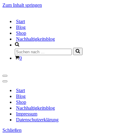
Zum Inhalt springen
Start
Blog
Shop
Nachhaltigkeitsblog
Suchen
nach …
Warenkorb
0
Navigationsmenü
Navigationsmenü
Start
Blog
Shop
Nachhaltigkeitsblog
Impressum
Datenschutzerklärung
Schließen