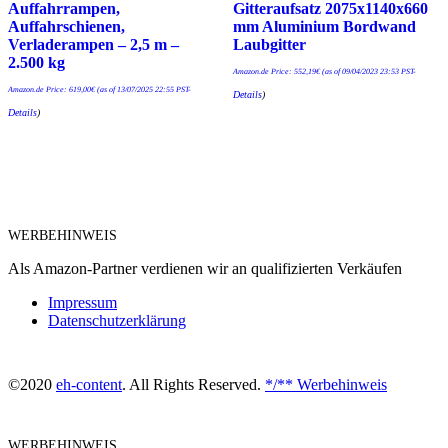
Auffahrrampen,
Gitteraufsatz 2075x1140x660
Auffahrschienen,
mm Aluminium Bordwand
Verladerampen – 2,5 m –
Laubgitter
2.500 kg
Amazon.de Price:
552,19
€
(as of 09/04/2023 23:53 PST-
Amazon.de Price:
619,00
€
(as of 13/07/2025 22:55 PST-
Details
)
Details
)
WERBEHINWEIS
Als Amazon-Partner verdienen wir an qualifizierten Verkäufen
Impressum
Datenschutzerklärung
©2020
eh-content
. All Rights Reserved.
*/** Werbehinweis
WERBEHINWEIS