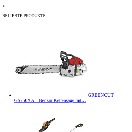
*
BELIEBTE PRODUKTE
GREENCUT
GS750XA – Benzin-Kettensäge mit…