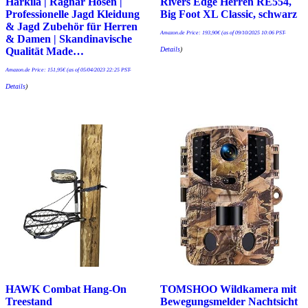
Härkila | Ragnar Hosen |
Rivers Edge Herren RE554,
Professionelle Jagd Kleidung
Big Foot XL Classic, schwarz
& Jagd Zubehör für Herren
Amazon.de Price:
193,90
€
(as of 09/10/2025 10:06 PST-
& Damen | Skandinavische
Details
)
Qualität Made…
Amazon.de Price:
151,95
€
(as of 05/04/2023 22:25 PST-
Details
)
HAWK Combat Hang-On
TOMSHOO Wildkamera mit
Treestand
Bewegungsmelder Nachtsicht