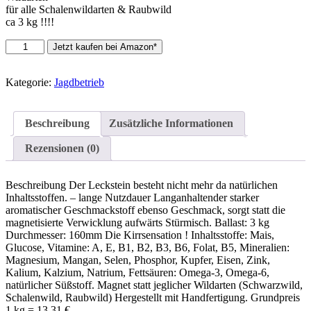
für alle Schalenwildarten & Raubwild
ca 3 kg !!!!
Prospektus
Jetzt kaufen bei Amazon*
Spezial
!!!!
Leckstein
Kategorie:
Jagdbetrieb
süßer
Mais
-
Beschreibung
Zusätzliche Informationen
Lockmittel
-
Rezensionen (0)
Lockstoff
für
Rotwild,
Beschreibung Der Leckstein besteht nicht mehr da natürlichen
Rehwild,
Inhaltsstoffen. – lange Nutzdauer Langanhaltender starker
Dammwild,
aromatischer Geschmackstoff ebenso Geschmack, sorgt statt die
Raubwild…
magnetisierte Verwicklung aufwärts Stürmisch. Ballast: 3 kg
Menge
Durchmesser: 160mm Die Kirrsensation ! Inhaltsstoffe: Mais,
Glucose, Vitamine: A, E, B1, B2, B3, B6, Folat, B5, Mineralien:
Magnesium, Mangan, Selen, Phosphor, Kupfer, Eisen, Zink,
Kalium, Kalzium, Natrium, Fettsäuren: Omega-3, Omega-6,
natürlicher Süßstoff. Magnet statt jeglicher Wildarten (Schwarzwild,
Schalenwild, Raubwild) Hergestellt mit Handfertigung. Grundpreis
1 kg = 13,31 €