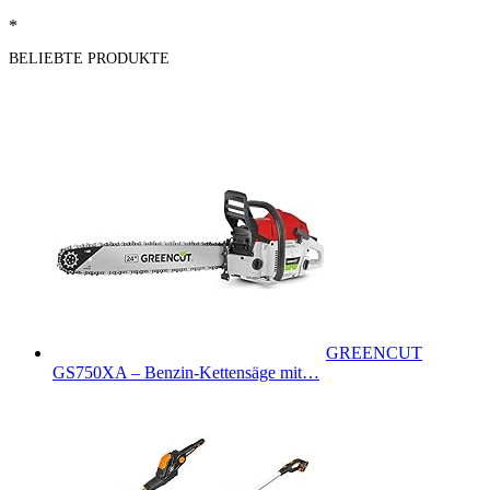
*
BELIEBTE PRODUKTE
GREENCUT
GS750XA – Benzin-Kettensäge mit…