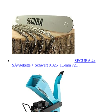
SECURA 4x
SÃ¤gekette + Schwert 0.325′ 1,5mm 72…