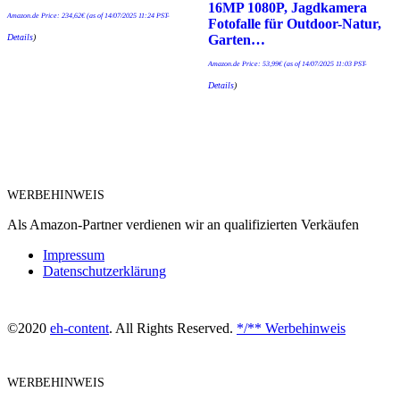
16MP 1080P, Jagdkamera
Amazon.de Price:
234,62
€
(as of 14/07/2025 11:24 PST-
Fotofalle für Outdoor-Natur,
Details
)
Garten…
Amazon.de Price:
53,99
€
(as of 14/07/2025 11:03 PST-
Details
)
WERBEHINWEIS
Als Amazon-Partner verdienen wir an qualifizierten Verkäufen
Impressum
Datenschutzerklärung
©2020
eh-content
. All Rights Reserved.
*/** Werbehinweis
WERBEHINWEIS