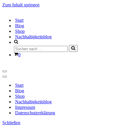
Zum Inhalt springen
Start
Blog
Shop
Nachhaltigkeitsblog
Suchen
nach …
Warenkorb
0
Navigationsmenü
Navigationsmenü
Start
Blog
Shop
Nachhaltigkeitsblog
Impressum
Datenschutzerklärung
Schließen