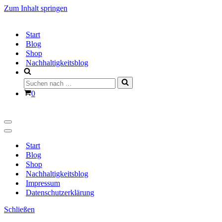
Zum Inhalt springen
Start
Blog
Shop
Nachhaltigkeitsblog
Suchen
nach …
Warenkorb
0
Navigationsmenü
Navigationsmenü
Start
Blog
Shop
Nachhaltigkeitsblog
Impressum
Datenschutzerklärung
Schließen