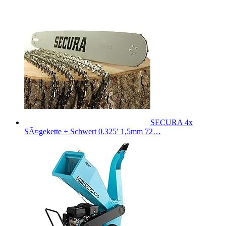
SECURA 4x
SÃ¤gekette + Schwert 0.325′ 1,5mm 72…