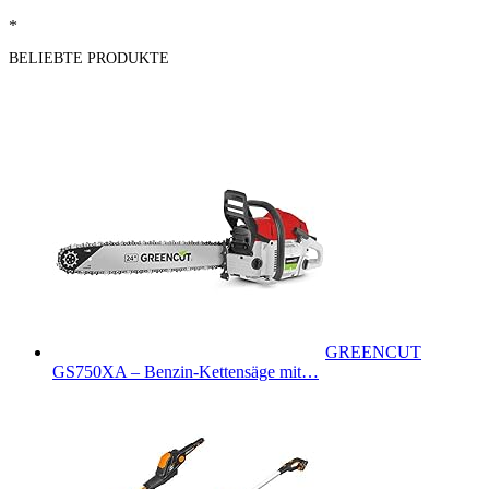
*
BELIEBTE PRODUKTE
GREENCUT
GS750XA – Benzin-Kettensäge mit…