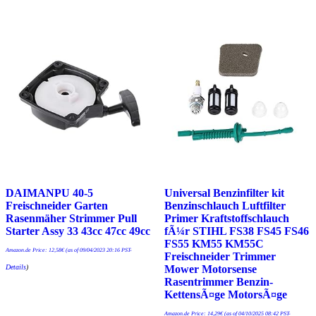
DAIMANPU 40-5
Universal Benzinfilter kit
Freischneider Garten
Benzinschlauch Luftfilter
Rasenmäher Strimmer Pull
Primer Kraftstoffschlauch
Starter Assy 33 43cc 47cc 49cc
fÃ¼r STIHL FS38 FS45 FS46
FS55 KM55 KM55C
Amazon.de Price:
12,58
€
(as of 09/04/2023 20:16 PST-
Freischneider Trimmer
Details
)
Mower Motorsense
Rasentrimmer Benzin-
KettensÃ¤ge MotorsÃ¤ge
Amazon.de Price:
14,29
€
(as of 04/10/2025 08:42 PST-