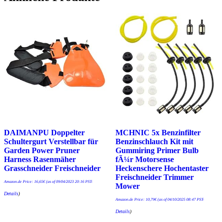
DAIMANPU Doppelter
MCHNIC 5x Benzinfilter
Schultergurt Verstellbar für
Benzinschlauch Kit mit
Garden Power Pruner
Gummiring Primer Bulb
Harness Rasenmäher
fÃ¼r Motorsense
Grasschneider Freischneider
Heckenschere Hochentaster
Freischneider Trimmer
Amazon.de Price:
16,65
€
(as of 09/04/2023 20:16 PST-
Mower
Details
)
Amazon.de Price:
10,79
€
(as of 04/10/2025 08:47 PST-
Details
)