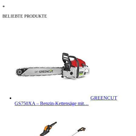
*
BELIEBTE PRODUKTE
GREENCUT
GS750XA – Benzin-Kettensäge mit…