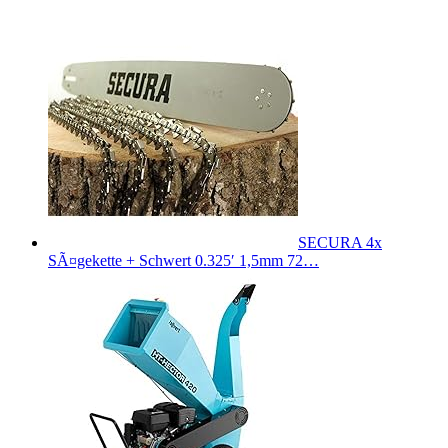
SECURA 4x
SÃ¤gekette + Schwert 0.325′ 1,5mm 72…