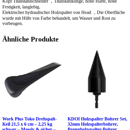
Kopf Titanstahlschneider ，Titanstahlklinge, hohe Härte, hohe
Festigkeit, langlebig.
Elektrischer hydraulischer Holzspalter von Head ，Die Oberfläche
wurde mit Hilfe von Farbe behandelt, um Wasser und Rost zu
vorbeugen.
Ähnliche Produkte
Work Plus Toko Drehspalt-
KDOI Holzspalter Bohrer Set,
Keil 21,5 x 6 cm – 2,25 kg
32mm Holzspalterbohrer,
schwer – Massiv & sicher –
Brennholzspalter-Bohrer,