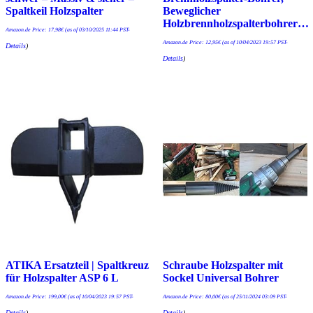
Spaltkeil Holzspalter
Beweglicher
Holzbrennholzspalterbohrer…
Amazon.de Price:
17,98
€
(as of 03/10/2025 11:44 PST-
Amazon.de Price:
12,95
€
(as of 10/04/2023 19:57 PST-
Details
)
Details
)
ATIKA Ersatzteil | Spaltkreuz
Schraube Holzspalter mit
für Holzspalter ASP 6 L
Sockel Universal Bohrer
Amazon.de Price:
199,00
€
(as of 10/04/2023 19:57 PST-
Amazon.de Price:
80,00
€
(as of 25/11/2024 03:09 PST-
Details
)
Details
)