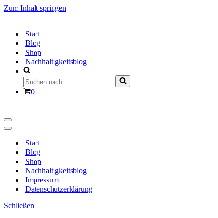
Zum Inhalt springen
Start
Blog
Shop
Nachhaltigkeitsblog
Suchen
nach …
Warenkorb
0
Navigationsmenü
Navigationsmenü
Start
Blog
Shop
Nachhaltigkeitsblog
Impressum
Datenschutzerklärung
Schließen