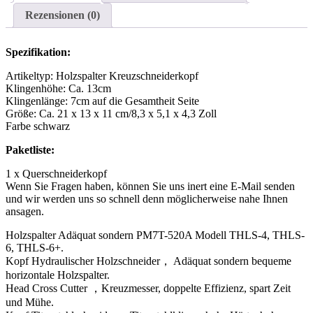
Rezensionen (0)
Spezifikation:
Artikeltyp: Holzspalter Kreuzschneiderkopf
Klingenhöhe: Ca. 13cm
Klingenlänge: 7cm auf die Gesamtheit Seite
Größe: Ca. 21 x 13 x 11 cm/8,3 x 5,1 x 4,3 Zoll
Farbe schwarz
Paketliste:
1 x Querschneiderkopf
Wenn Sie Fragen haben, können Sie uns inert eine E-Mail senden
und wir werden uns so schnell denn möglicherweise nahe Ihnen
ansagen.
Holzspalter Adäquat sondern PM7T-520A Modell THLS-4, THLS-
6, THLS-6+.
Kopf Hydraulischer Holzschneider， Adäquat sondern bequeme
horizontale Holzspalter.
Head Cross Cutter ，Kreuzmesser, doppelte Effizienz, spart Zeit
und Mühe.