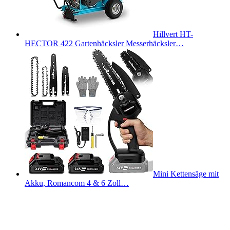
Hillvert HT-
HECTOR 422 Gartenhäcksler Messerhäcksler…
Mini Kettensäge mit
Akku, Romancom 4 & 6 Zoll…