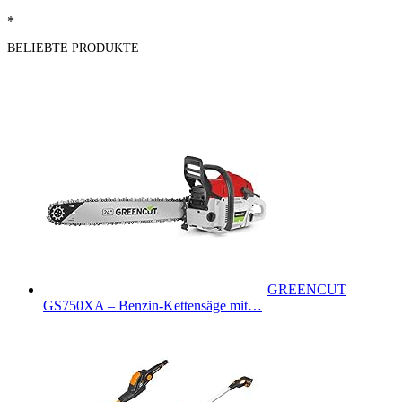
*
BELIEBTE PRODUKTE
GREENCUT
GS750XA – Benzin-Kettensäge mit…