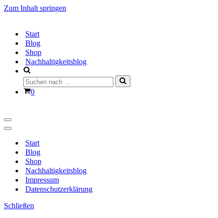
Zum Inhalt springen
Start
Blog
Shop
Nachhaltigkeitsblog
Suchen
nach …
Warenkorb
0
Navigationsmenü
Navigationsmenü
Start
Blog
Shop
Nachhaltigkeitsblog
Impressum
Datenschutzerklärung
Schließen