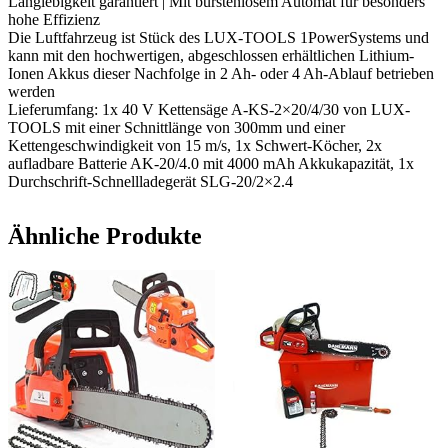
Langlebigkeit garantiert | Mit bürstenlosem Automat für besonders
Akku
hohe Effizienz
&
Die Luftfahrzeug ist Stück des LUX-TOOLS 1PowerSystems und
Ladegerät
kann mit den hochwertigen, abgeschlossen erhältlichen Lithium-
|
Ionen Akkus dieser Nachfolge in 2 Ah- oder 4 Ah-Ablauf betrieben
40V
werden
(2x
Lieferumfang: 1x 40 V Kettensäge A-KS-2×20/4/30 von LUX-
20V)
TOOLS mit einer Schnittlänge von 300mm und einer
Motorsäge
Kettengeschwindigkeit von 15 m/s, 1x Schwert-Köcher, 2x
mit
aufladbare Batterie AK-20/4.0 mit 4000 mAh Akkukapazität, 1x
autom.
Durchschrift-Schnellladegerät SLG-20/2×2.4
Kettenschmierung
Menge
Ähnliche Produkte