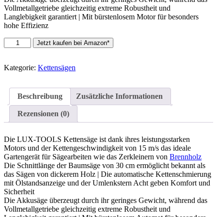
Vollmetallgetriebe gleichzeitig extreme Robustheit und
Langlebigkeit garantiert | Mit bürstenlosem Motor für besonders
hohe Effizienz
LUX-
Jetzt kaufen bei Amazon*
TOOLS
A-
KS-
Kategorie:
Kettensägen
2x20/4/30
Akku-
Kettensäge
Beschreibung
Zusätzliche Informationen
mit
12"
Rezensionen (0)
Oregon-
Schwert
&
Die LUX-TOOLS Kettensäge ist dank ihres leistungsstarken
einer
Motors und der Kettengeschwindigkeit von 15 m/s das ideale
Schnittlänge
Gartengerät für Sägearbeiten wie das Zerkleinern von
Brennholz
von
Die Schnittlänge der Baumsäge von 30 cm ermöglicht bekannt als
30
das Sägen von dickerem Holz | Die automatische Kettenschmierung
cm
mit Ölstandsanzeige und der Umlenkstern Acht geben Komfort und
inkl.
Sicherheit
Schwertköcher,
Die Akkusäge überzeugt durch ihr geringes Gewicht, während das
2x
Vollmetallgetriebe gleichzeitig extreme Robustheit und
4,0Ah