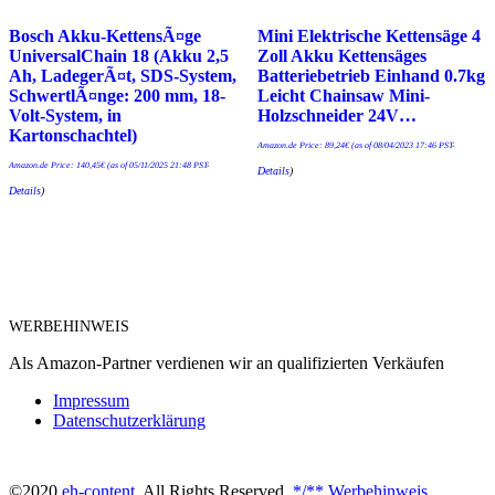
Bosch Akku-KettensÃ¤ge
Mini Elektrische Kettensäge 4
UniversalChain 18 (Akku 2,5
Zoll Akku Kettensäges
Ah, LadegerÃ¤t, SDS-System,
Batteriebetrieb Einhand 0.7kg
SchwertlÃ¤nge: 200 mm, 18-
Leicht Chainsaw Mini-
Volt-System, in
Holzschneider 24V…
Kartonschachtel)
Amazon.de Price:
89,24
€
(as of 08/04/2023 17:46 PST-
Amazon.de Price:
140,45
€
(as of 05/11/2025 21:48 PST-
Details
)
Details
)
WERBEHINWEIS
Als Amazon-Partner verdienen wir an qualifizierten Verkäufen
Impressum
Datenschutzerklärung
©2020
eh-content
. All Rights Reserved.
*/** Werbehinweis