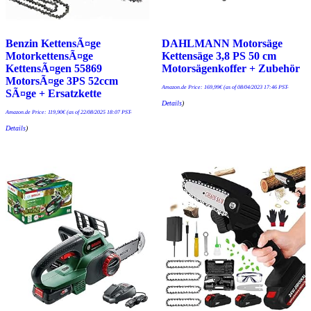
Benzin KettensÃ¤ge
DAHLMANN Motorsäge
MotorkettensÃ¤ge
Kettensäge 3,8 PS 50 cm
KettensÃ¤gen 55869
Motorsägenkoffer + Zubehör
MotorsÃ¤ge 3PS 52ccm
Amazon.de Price:
169,99
€
(as of 08/04/2023 17:46 PST-
SÃ¤ge + Ersatzkette
Details
)
Amazon.de Price:
119,90
€
(as of 22/08/2025 18:07 PST-
Details
)