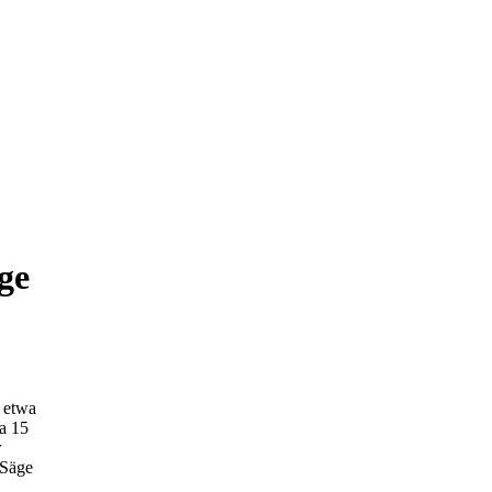
ge
t etwa
a 15
r
 Säge