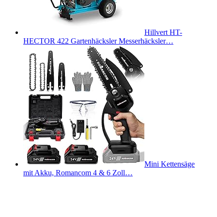
Hillvert HT-
HECTOR 422 Gartenhäcksler Messerhäcksler…
Mini Kettensäge
mit Akku, Romancom 4 & 6 Zoll…