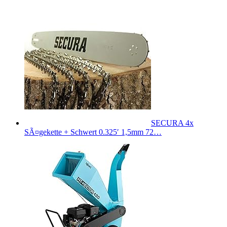
SECURA 4x
SÃ¤gekette + Schwert 0.325′ 1,5mm 72…