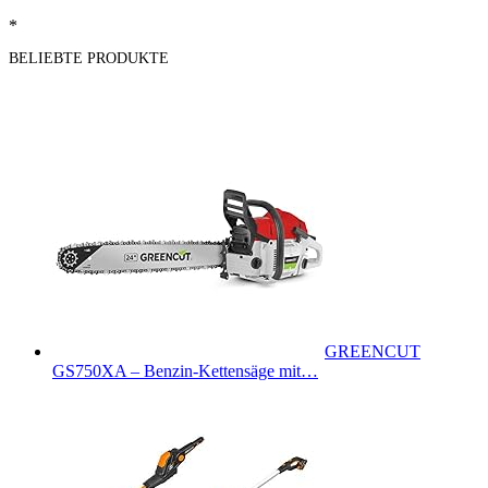
*
BELIEBTE PRODUKTE
GREENCUT
GS750XA – Benzin-Kettensäge mit…