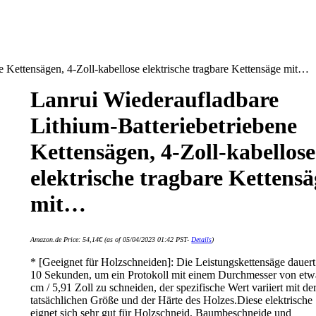
e Kettensägen, 4-Zoll-kabellose elektrische tragbare Kettensäge mit…
Lanrui Wiederaufladbare
Lithium-Batteriebetriebene
Kettensägen, 4-Zoll-kabellose
elektrische tragbare Kettensä
mit…
Amazon.de Price:
54,14
€
(as of 05/04/2023 01:42 PST-
Details
)
* [Geeignet für Holzschneiden]: Die Leistungskettensäge dauer
10 Sekunden, um ein Protokoll mit einem Durchmesser von etw
cm / 5,91 Zoll zu schneiden, der spezifische Wert variiert mit de
tatsächlichen Größe und der Härte des Holzes.Diese elektrische
eignet sich sehr gut für Holzschneid, Baumbeschneide und