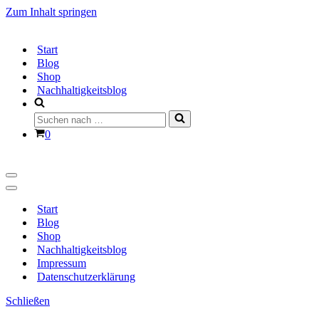
Zum Inhalt springen
Start
Blog
Shop
Nachhaltigkeitsblog
Suchen
nach …
Warenkorb
0
Navigationsmenü
Navigationsmenü
Start
Blog
Shop
Nachhaltigkeitsblog
Impressum
Datenschutzerklärung
Schließen