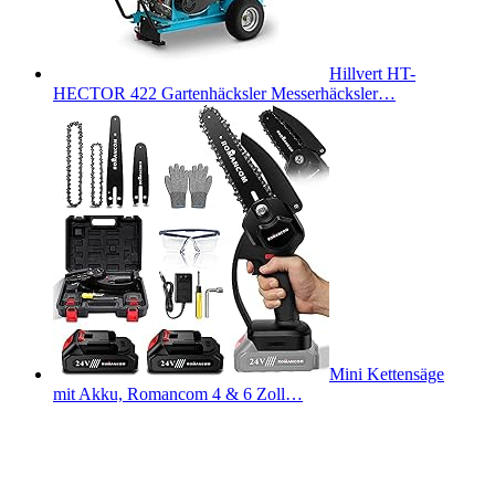
Hillvert HT-
HECTOR 422 Gartenhäcksler Messerhäcksler…
Mini Kettensäge
mit Akku, Romancom 4 & 6 Zoll…