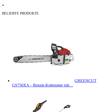
*
BELIEBTE PRODUKTE
GREENCUT
GS750XA – Benzin-Kettensäge mit…