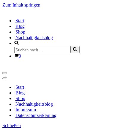
Zum Inhalt springen
Start
Blog
Shop
Nachhaltigkeitsblog
Suchen
nach …
Warenkorb
0
Navigationsmenü
Navigationsmenü
Start
Blog
Shop
Nachhaltigkeitsblog
Impressum
Datenschutzerklärung
Schließen