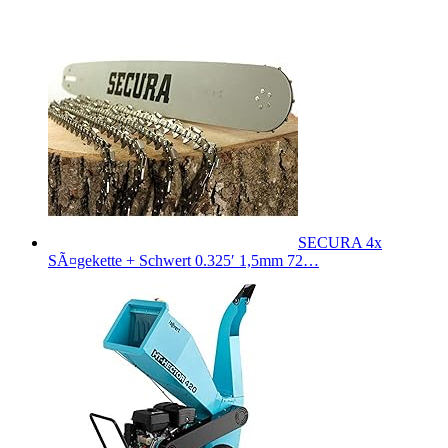
SECURA 4x
SÃ¤gekette + Schwert 0.325′ 1,5mm 72…