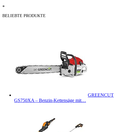
*
BELIEBTE PRODUKTE
GREENCUT
GS750XA – Benzin-Kettensäge mit…