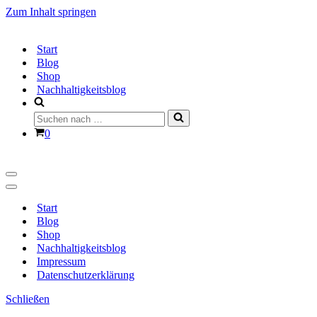
Zum Inhalt springen
Start
Blog
Shop
Nachhaltigkeitsblog
Suchen
nach …
Warenkorb
0
Navigationsmenü
Navigationsmenü
Start
Blog
Shop
Nachhaltigkeitsblog
Impressum
Datenschutzerklärung
Schließen