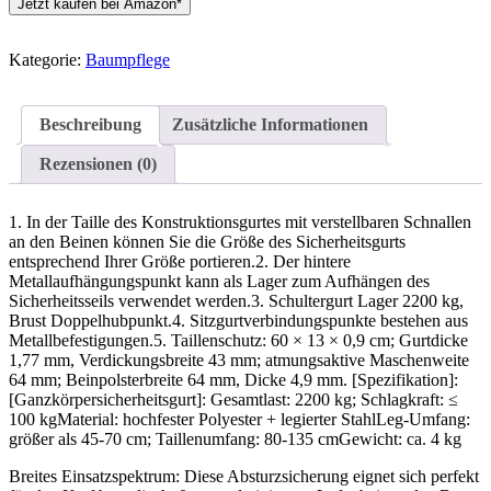
Jetzt kaufen bei Amazon*
Kategorie:
Baumpflege
Beschreibung
Zusätzliche Informationen
Rezensionen (0)
1. In der Taille des Konstruktionsgurtes mit verstellbaren Schnallen
an den Beinen können Sie die Größe des Sicherheitsgurts
entsprechend Ihrer Größe portieren.2. Der hintere
Metallaufhängungspunkt kann als Lager zum Aufhängen des
Sicherheitsseils verwendet werden.3. Schultergurt Lager 2200 kg,
Brust Doppelhubpunkt.4. Sitzgurtverbindungspunkte bestehen aus
Metallbefestigungen.5. Taillenschutz: 60 × 13 × 0,9 cm; Gurtdicke
1,77 mm, Verdickungsbreite 43 mm; atmungsaktive Maschenweite
64 mm; Beinpolsterbreite 64 mm, Dicke 4,9 mm. [Spezifikation]:
[Ganzkörpersicherheitsgurt]: Gesamtlast: 2200 kg; Schlagkraft: ≤
100 kgMaterial: hochfester Polyester + legierter StahlLeg-Umfang:
größer als 45-70 cm; Taillenumfang: 80-135 cmGewicht: ca. 4 kg
Breites Einsatzspektrum: Diese Absturzsicherung eignet sich perfekt