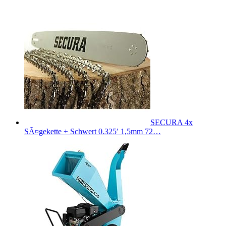
SECURA 4x
SÃ¤gekette + Schwert 0.325′ 1,5mm 72…