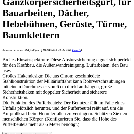
Ganzkörpersicherheitsgurt, für
Bauarbeiten, Dächer,
Hebebühnen, Gerüste, Türme,
Baumklettern
Amazon.de Price:
364,45
€
(as of 04/04/2023 23:06 PST-
Details
)
Breites Einsatzspektrum: Diese Absturzsicherung eignet sich perfekt
für den Kraftbau, die Außenwandreinigung, Luftarbeiten, den Bau
usw.
Großes Hakendesign: Die aus Chrom geschmiedete
Stahlkonstruktion der Militärluftfahrt kann Rohrverschraubungen
mit einem Durchmesser von 6 cm direkt aufhängen, große
Sicherheitshaken mit doppelter Sicherheit und sicherere
Konstruktion.
Die Funktion des Pufferbeutels: Der Benutzer fällt im Falle eines
Unfalls plötzlich herunter, und der Pufferbeutel reißt auf, um die
Aufprallkraft beim Herunterfallen zu verringern. Schützen Sie den
menschlichen Körper. (Konfigurieren Sie, dass die Höhe des
Pufferbeutels mehr als 6 Meter benötigt.)