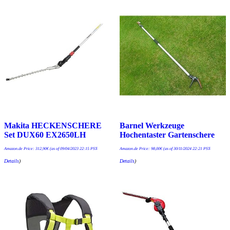
Makita HECKENSCHERE
Barnel Werkzeuge
Set DUX60 EX2650LH
Hochentaster Gartenschere
Amazon.de Price:
312,90
€
(as of 09/04/2023 22:15 PST-
Amazon.de Price:
98,00
€
(as of 30/11/2024 22:21 PST-
Details
)
Details
)