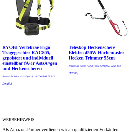
RYOBI Vertebrae Ergo-
Teleskop Heckenschere
Tragegeschirr RAC805,
Elektro 450W Hochentaster
gepolstert und individuell
Hecken Trimmer 55cm
einstellbar fÃ¼r AstsÃ¤gen
Amazon.de Price:
79,90
€
(as of 09/04/2023 22:16 PST-
und Heckenscheren
Details
)
Amazon.de Price:
41,53
€
(as of 12/07/2025 03:05 PST-
Details
)
WERBEHINWEIS
Als Amazon-Partner verdienen wir an qualifizierten Verkäufen