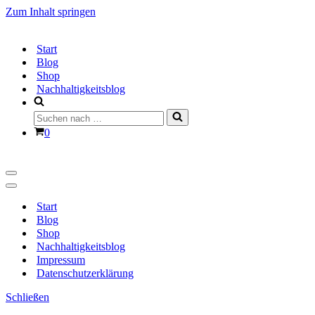
Zum Inhalt springen
Start
Blog
Shop
Nachhaltigkeitsblog
Suchen
nach …
Warenkorb
0
Navigationsmenü
Navigationsmenü
Start
Blog
Shop
Nachhaltigkeitsblog
Impressum
Datenschutzerklärung
Schließen