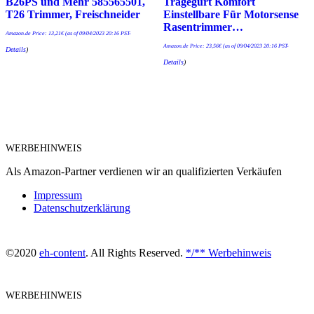
B26PS und Mehr 585565501,
Tragegurt Komfort
T26 Trimmer, Freischneider
Einstellbare Für Motorsense
Rasentrimmer…
Amazon.de Price:
13,21
€
(as of 09/04/2023 20:16 PST-
Amazon.de Price:
23,56
€
(as of 09/04/2023 20:16 PST-
Details
)
Details
)
WERBEHINWEIS
Als Amazon-Partner verdienen wir an qualifizierten Verkäufen
Impressum
Datenschutzerklärung
©2020
eh-content
. All Rights Reserved.
*/** Werbehinweis
WERBEHINWEIS