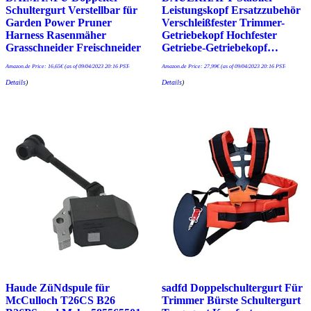
Schultergurt Verstellbar für
Leistungskopf Ersatzzubehör
Garden Power Pruner
Verschleißfester Trimmer-
Harness Rasenmäher
Getriebekopf Hochfester
Grasschneider Freischneider
Getriebe-Getriebekopf…
Amazon.de Price:
16,65
€
(as of 09/04/2023 20:16 PST-
Amazon.de Price:
27,99
€
(as of 09/04/2023 20:16 PST-
Details
)
Details
)
Haude ZüNdspule für
sadfd Doppelschultergurt Für
McCulloch T26CS B26
Trimmer Bürste Schultergurt