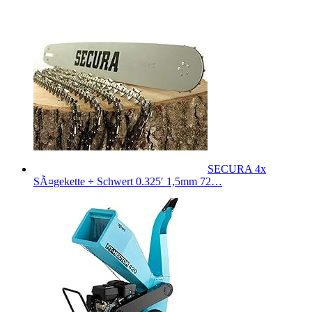
SECURA 4x
SÃ¤gekette + Schwert 0.325′ 1,5mm 72…