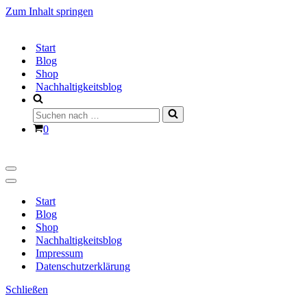
Zum Inhalt springen
Start
Blog
Shop
Nachhaltigkeitsblog
Suchen
nach …
Warenkorb
0
Navigationsmenü
Navigationsmenü
Start
Blog
Shop
Nachhaltigkeitsblog
Impressum
Datenschutzerklärung
Schließen