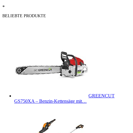
*
BELIEBTE PRODUKTE
GREENCUT
GS750XA – Benzin-Kettensäge mit…