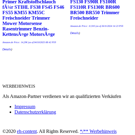
Primer Kraftstoffschlauch
FS130 FS90R FS100R
fÃ¼r STIHL FS38 FS45 FS46
FS110R FS130R BR600
FS55 KM55 KM55C
BR500 BR550 Trimmer
Freischneider Trimmer
Freischneider
Mower Motorsense
Amazon.de Price:
11,91
€
(as of 26/11/2024 14:23 PST-
Rasentrimmer Benzin-
Details
)
KettensÃ¤ge MotorsÃ¤ge
Amazon.de Price:
14,29
€
(as of 04/10/2025 08:42 PST-
Details
)
WERBEHINWEIS
Als Amazon-Partner verdienen wir an qualifizierten Verkäufen
Impressum
Datenschutzerklärung
©2020
eh-content
. All Rights Reserved.
*/** Werbehinweis