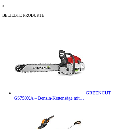
*
BELIEBTE PRODUKTE
GREENCUT
GS750XA – Benzin-Kettensäge mit…