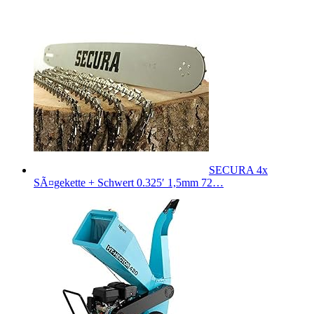
SECURA 4x
SÃ¤gekette + Schwert 0.325′ 1,5mm 72…