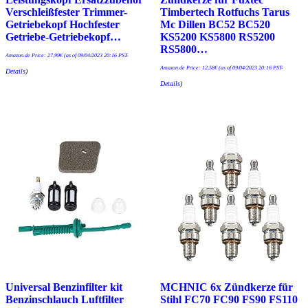
Verschleißfester Trimmer-
Timbertech Rotfuchs Tarus
Getriebekopf Hochfester
Mc Dillen BC52 BC520
Getriebe-Getriebekopf…
KS5200 KS5800 RS5200
RS5800…
Amazon.de Price:
27,99
€
(as of 09/04/2023 20:16 PST-
Amazon.de Price:
12,58
€
(as of 09/04/2023 20:16 PST-
Details
)
Details
)
Universal Benzinfilter kit
MCHNIC 6x Zündkerze für
Benzinschlauch Luftfilter
Stihl FC70 FC90 FS90 FS110