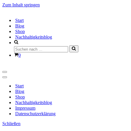
Zum Inhalt springen
Start
Blog
Shop
Nachhaltigkeitsblog
Suchen
nach …
Warenkorb
0
Navigationsmenü
Navigationsmenü
Start
Blog
Shop
Nachhaltigkeitsblog
Impressum
Datenschutzerklärung
Schließen