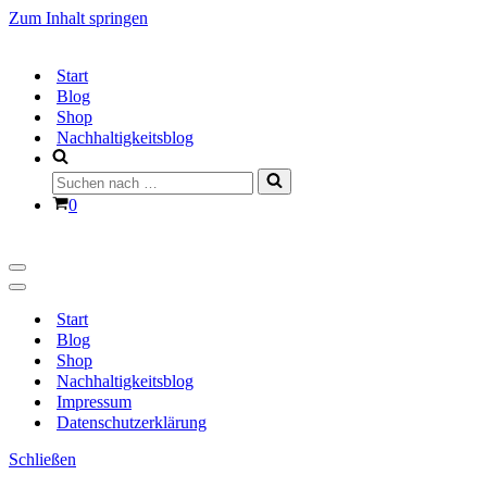
Zum Inhalt springen
Start
Blog
Shop
Nachhaltigkeitsblog
Suchen
nach …
Warenkorb
0
Navigationsmenü
Navigationsmenü
Start
Blog
Shop
Nachhaltigkeitsblog
Impressum
Datenschutzerklärung
Schließen