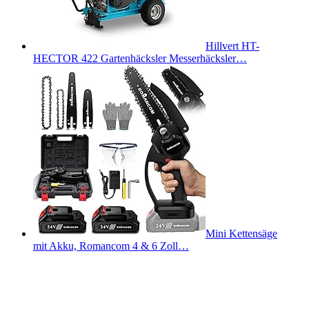
Hillvert HT-
HECTOR 422 Gartenhäcksler Messerhäcksler…
Mini Kettensäge
mit Akku, Romancom 4 & 6 Zoll…