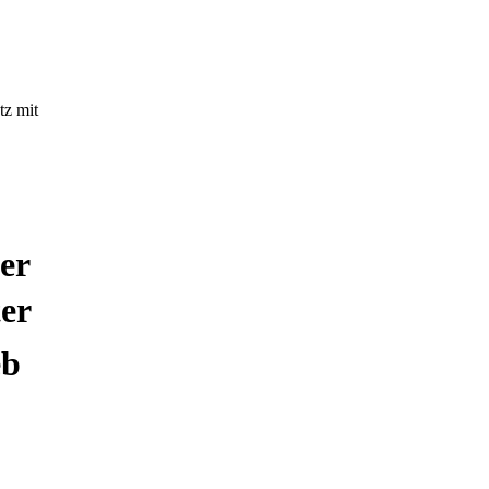
tz mit
er
er
eb