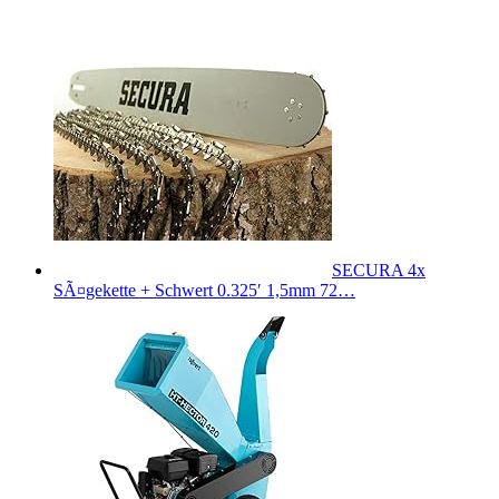
SECURA 4x
SÃ¤gekette + Schwert 0.325′ 1,5mm 72…