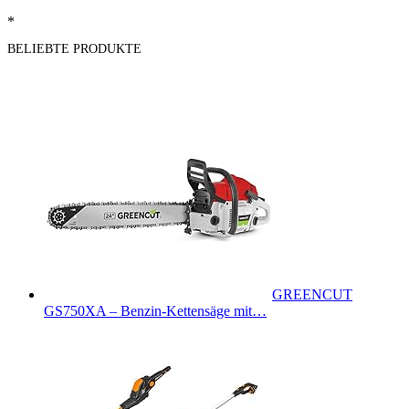
*
BELIEBTE PRODUKTE
GREENCUT
GS750XA – Benzin-Kettensäge mit…