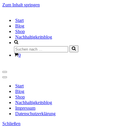
Zum Inhalt springen
Start
Blog
Shop
Nachhaltigkeitsblog
Suchen
nach …
Warenkorb
0
Navigationsmenü
Navigationsmenü
Start
Blog
Shop
Nachhaltigkeitsblog
Impressum
Datenschutzerklärung
Schließen