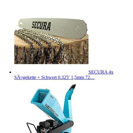
SECURA 4x
SÃ¤gekette + Schwert 0.325′ 1,5mm 72…