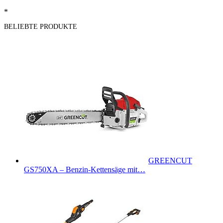
*
BELIEBTE PRODUKTE
GREENCUT
GS750XA – Benzin-Kettensäge mit…