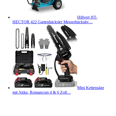
Hillvert HT-
HECTOR 422 Gartenhäcksler Messerhäcksler…
Mini Kettensäge
mit Akku, Romancom 4 & 6 Zoll…