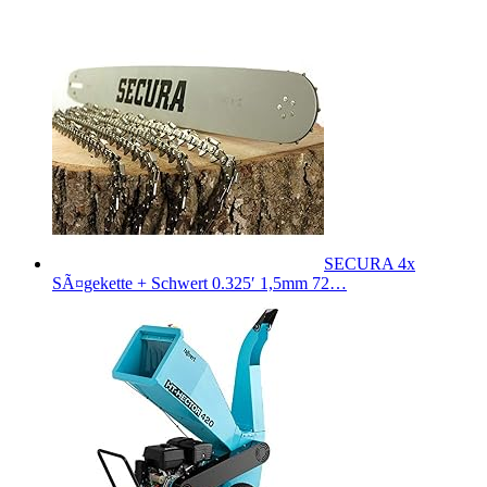
SECURA 4x
SÃ¤gekette + Schwert 0.325′ 1,5mm 72…