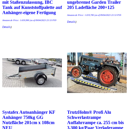
mit Staßenzulassung, IBC
ungebremst Garden Trailer
Tank auf Kunststoffpalette auf
205 Ladefläche 200×125
Anhänger-eigene Fertigung
Amazon.de Price:
1.019,70
€
(as of 09/04/2023 23:53 PST-
Amazon.de Price:
1.659,99
€
(as of 09/04/2023 23:53 PST-
Details
)
Details
)
Systafex Autoanhänger KF
TrutzHolm® Profi Alu
Anhänger 750kg GG
Schwerlastrampe
Nutzfläche 201cm x 108cm
Auffahrrampe ca. 255 cm bis
NEU
3.300 kg/Paar Verladerampe