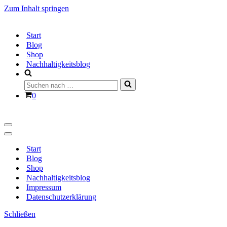
Zum Inhalt springen
Start
Blog
Shop
Nachhaltigkeitsblog
Suchen
nach …
Warenkorb
0
Navigationsmenü
Navigationsmenü
Start
Blog
Shop
Nachhaltigkeitsblog
Impressum
Datenschutzerklärung
Schließen