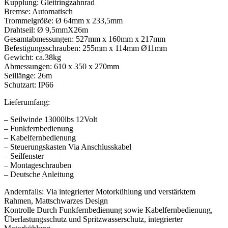
Kupplung: Gleitringzahnrad
Bremse: Automatisch
Trommelgröße: Ø 64mm x 233,5mm
Drahtseil: Ø 9,5mmX26m
Gesamtabmessungen: 527mm x 160mm x 217mm
Befestigungsschrauben: 255mm x 114mm Ø11mm
Gewicht: ca.38kg
Abmessungen: 610 x 350 x 270mm
Seillänge: 26m
Schutzart: IP66
Lieferumfang:
– Seilwinde 13000lbs 12Volt
– Funkfernbedienung
– Kabelfernbedienung
– Steuerungskasten Via Anschlusskabel
– Seilfenster
– Montageschrauben
– Deutsche Anleitung
Andernfalls: Via integrierter Motorkühlung und verstärktem
Rahmen, Mattschwarzes Design
Kontrolle Durch Funkfernbedienung sowie Kabelfernbedienung,
Überlastungsschutz und Spritzwasserschutz, integrierter