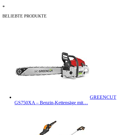
*
BELIEBTE PRODUKTE
GREENCUT
GS750XA – Benzin-Kettensäge mit…