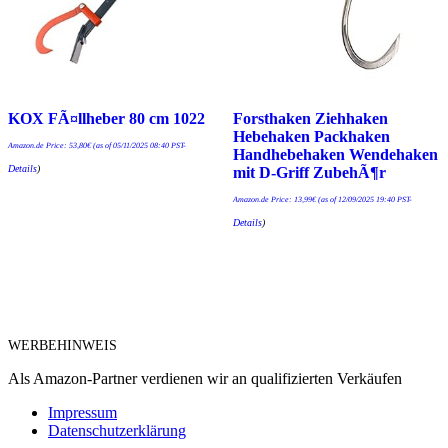
KOX FÃ¤llheber 80 cm 1022
Forsthaken Ziehhaken
Hebehaken Packhaken
Amazon.de Price:
53,80
€
(as of 05/11/2025 08:40 PST-
Handhebehaken Wendehaken
Details
)
mit D-Griff ZubehÃ¶r
Amazon.de Price:
13,99
€
(as of 12/09/2025 19:40 PST-
Details
)
WERBEHINWEIS
Als Amazon-Partner verdienen wir an qualifizierten Verkäufen
Impressum
Datenschutzerklärung