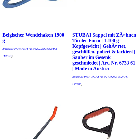
Belgischer Wendehaken 1900
STUBAI Sappel mit ZÃ¤hnen
g
Tiroler Form | 1.100 g
Kopfgewicht | GehÃ¤rtet,
Amazon.de Price:
72,67
€
(as of 02/11/2025 08:28 PST-
geschliffen, poliert & lackiert |
Details
)
Sauber im Gesenk
geschmiedet | Art. Nr. 6733 61
| Made in Austria
Amazon.de Price:
105,72
€
(as of 24/10/2025 09:27 PST-
Details
)