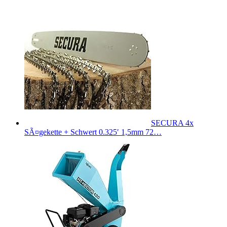
SECURA 4x
SÃ¤gekette + Schwert 0.325′ 1,5mm 72…