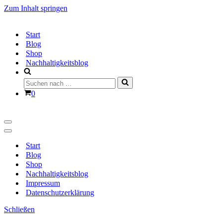
Zum Inhalt springen
Start
Blog
Shop
Nachhaltigkeitsblog
Suchen
nach …
Warenkorb
0
Navigationsmenü
Navigationsmenü
Start
Blog
Shop
Nachhaltigkeitsblog
Impressum
Datenschutzerklärung
Schließen