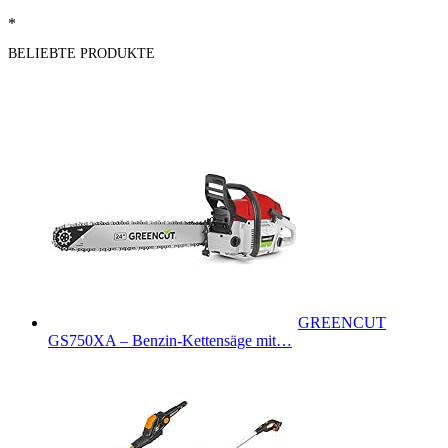
*
BELIEBTE PRODUKTE
GREENCUT
GS750XA – Benzin-Kettensäge mit…