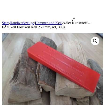
*
Start
\
Handwerkzeuge
\
Hammer und Keil
\
Adler Kunststoff –
FÃ¤llkeil Forstkeil Keil 250 mm, rot, 300g