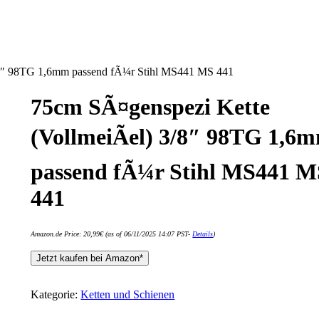
/8″ 98TG 1,6mm passend fÃ¼r Stihl MS441 MS 441
75cm SÃ¤genspezi Kette
(VollmeiÃel) 3/8″ 98TG 1,6
passend fÃ¼r Stihl MS441 M
441
Amazon.de Price:
20,99
€
(as of 06/11/2025 14:07 PST-
Details
)
Jetzt kaufen bei Amazon*
Kategorie:
Ketten und Schienen