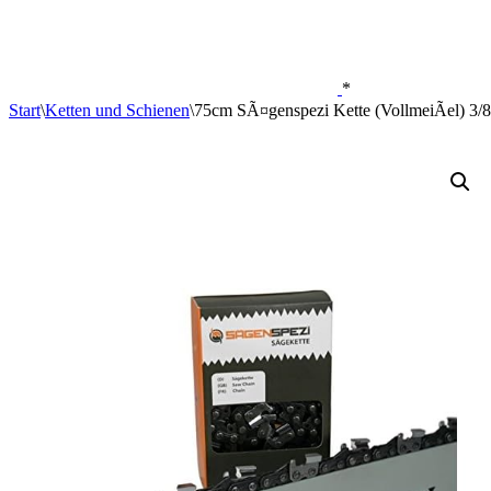
*
Start
\
Ketten und Schienen
\
75cm SÃ¤genspezi Kette (VollmeiÃel) 3