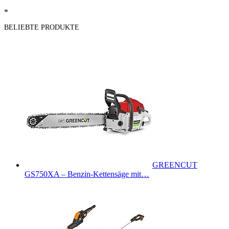
*
BELIEBTE PRODUKTE
GREENCUT
GS750XA – Benzin-Kettensäge mit…