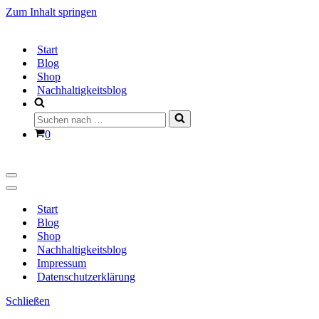
Zum Inhalt springen
Start
Blog
Shop
Nachhaltigkeitsblog
Suchen
nach …
Warenkorb
0
Navigationsmenü
Navigationsmenü
Start
Blog
Shop
Nachhaltigkeitsblog
Impressum
Datenschutzerklärung
Schließen