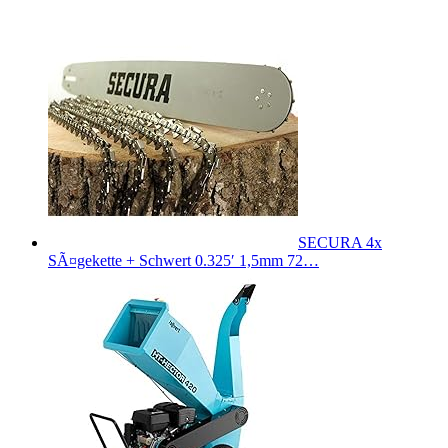
SECURA 4x
SÃ¤gekette + Schwert 0.325′ 1,5mm 72…