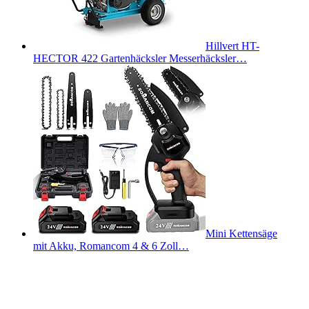
Hillvert HT-
HECTOR 422 Gartenhäcksler Messerhäcksler…
Mini Kettensäge
mit Akku, Romancom 4 & 6 Zoll…