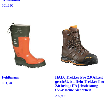
101,89
€
Feldtmann
HAIX Trekker Pro 2.0 Allzeit
geschÃ¼tzt. Dein Trekker Pro
103,94
€
2.0 bringt HÃ¶chstleistung
fÃ¼r Deine Sicherheit.
259,90
€