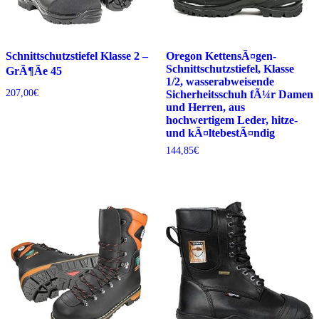
Schnittschutzstiefel Klasse 2 –
Oregon KettensÃ¤gen-
Schnittschutzstiefel, Klasse
GrÃ¶Ãe 45
1/2, wasserabweisende
207,00
€
Sicherheitsschuh fÃ¼r Damen
und Herren, aus
hochwertigem Leder, hitze-
und kÃ¤ltebestÃ¤ndig
144,85
€