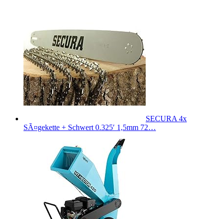
SECURA 4x
SÃ¤gekette + Schwert 0.325′ 1,5mm 72…