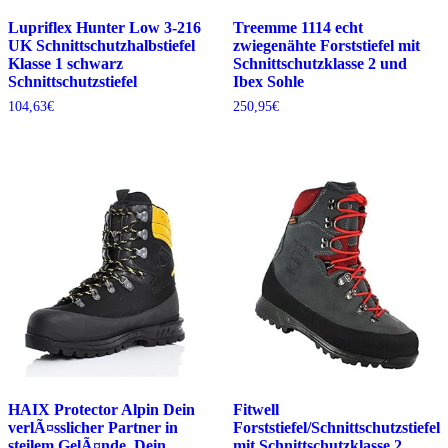
Lupriflex Hunter Low 3-216
Treemme 1114 echt
UK Schnittschutzhalbstiefel
zwiegenähte Forststiefel mit
Klasse 1 schwarz
Schnittschutzklasse 2 und
Schnittschutzstiefel
Ibex Sohle
104,63
€
250,95
€
HAIX Protector Alpin Dein
Fitwell
verlÃ¤sslicher Partner in
Forststiefel/Schnittschutzstiefel
steilem GelÃ¤nde. Dein
mit Schnittschutzklasse 2,