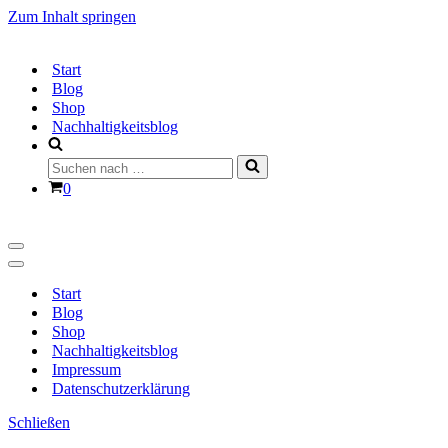
Zum Inhalt springen
Start
Blog
Shop
Nachhaltigkeitsblog
Suchen
nach …
Warenkorb
0
Navigationsmenü
Navigationsmenü
Start
Blog
Shop
Nachhaltigkeitsblog
Impressum
Datenschutzerklärung
Schließen