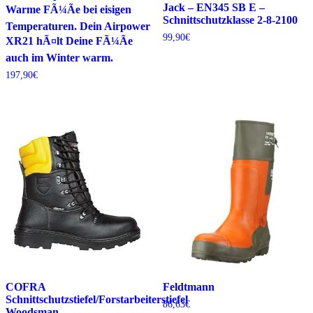
Jack – EN345 SB E –
Warme FÃ¼Ãe bei eisigen
Schnittschutzklasse 2-8-2100
Temperaturen. Dein Airpower
99,90
€
XR21 hÃ¤lt Deine FÃ¼Ãe
auch im Winter warm.
197,90
€
COFRA
Feldtmann
Schnittschutzstiefel/Forstarbeiterstiefel
86,63
€
Woodsman