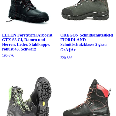
ELTEN Forststiefel Arborist
OREGON Schnittschutzstiefel
GTX S3 CI, Damen und
FIORDLAND
Herren, Leder, Stahlkappe,
Schnittschutzklasse 2 grau
robust 43, Schwarz
GrÃ¶Ãe
190,67
€
220,83
€