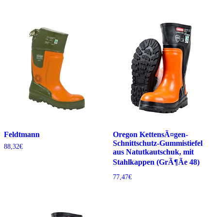
Feldtmann
Oregon KettensÃ¤gen-
Schnittschutz-Gummistiefel
88,32
€
aus Natutkautschuk, mit
Stahlkappen (GrÃ¶Ãe 48)
77,47
€