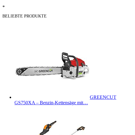
*
BELIEBTE PRODUKTE
GREENCUT
GS750XA – Benzin-Kettensäge mit…