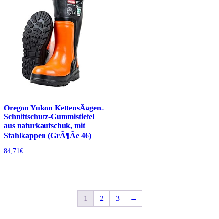
Oregon Yukon KettensÃ¤gen-
Schnittschutz-Gummistiefel
aus naturkautschuk, mit
Stahlkappen (GrÃ¶Ãe 46)
84,71
€
1
2
3
→