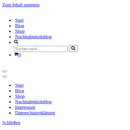
Zum Inhalt springen
Start
Blog
Shop
Nachhaltigkeitsblog
Suchen
nach …
Warenkorb
0
Navigationsmenü
Navigationsmenü
Start
Blog
Shop
Nachhaltigkeitsblog
Impressum
Datenschutzerklärung
Schließen