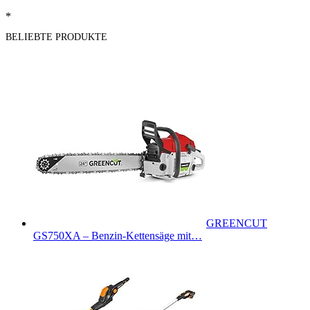
*
BELIEBTE PRODUKTE
GREENCUT
GS750XA – Benzin-Kettensäge mit…