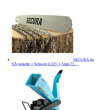
SECURA 4x
SÃ¤gekette + Schwert 0.325′ 1,5mm 72…