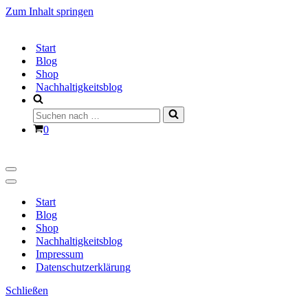
Zum Inhalt springen
Start
Blog
Shop
Nachhaltigkeitsblog
Suchen
nach …
Warenkorb
0
Navigationsmenü
Navigationsmenü
Start
Blog
Shop
Nachhaltigkeitsblog
Impressum
Datenschutzerklärung
Schließen