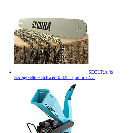
SECURA 4x
SÃ¤gekette + Schwert 0.325′ 1,5mm 72…