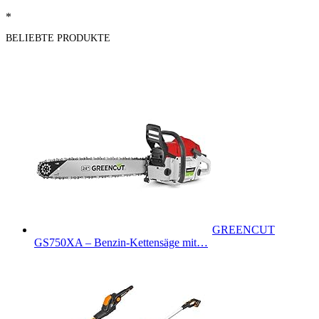
*
BELIEBTE PRODUKTE
GREENCUT
GS750XA – Benzin-Kettensäge mit…