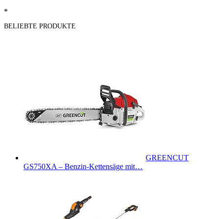
*
BELIEBTE PRODUKTE
GREENCUT
GS750XA – Benzin-Kettensäge mit…