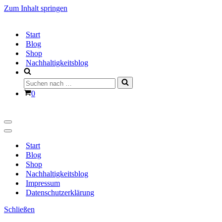
Zum Inhalt springen
Start
Blog
Shop
Nachhaltigkeitsblog
Suchen
nach …
Warenkorb
0
Navigationsmenü
Navigationsmenü
Start
Blog
Shop
Nachhaltigkeitsblog
Impressum
Datenschutzerklärung
Schließen