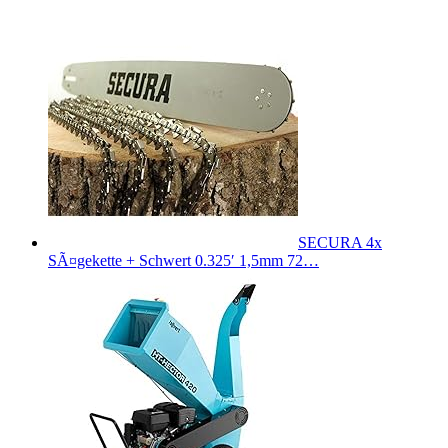
SECURA 4x
SÃ¤gekette + Schwert 0.325′ 1,5mm 72…