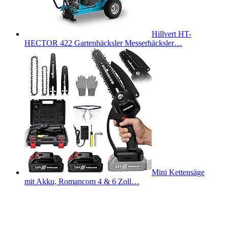
Hillvert HT-
HECTOR 422 Gartenhäcksler Messerhäcksler…
Mini Kettensäge
mit Akku, Romancom 4 & 6 Zoll…