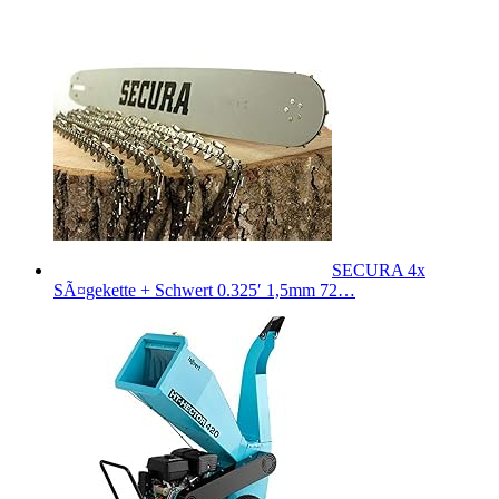
SECURA 4x
SÃ¤gekette + Schwert 0.325′ 1,5mm 72…