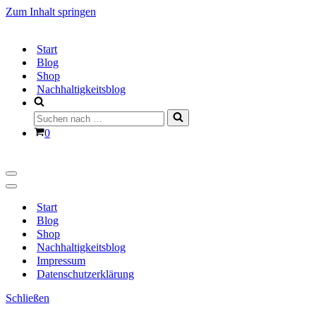
Zum Inhalt springen
Start
Blog
Shop
Nachhaltigkeitsblog
Suchen
nach …
Warenkorb
0
Navigationsmenü
Navigationsmenü
Start
Blog
Shop
Nachhaltigkeitsblog
Impressum
Datenschutzerklärung
Schließen