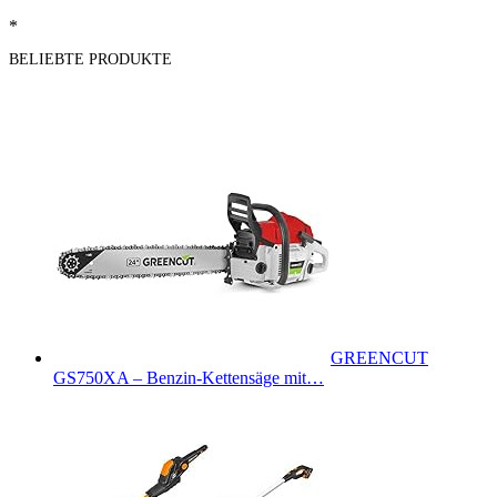
*
BELIEBTE PRODUKTE
GREENCUT
GS750XA – Benzin-Kettensäge mit…