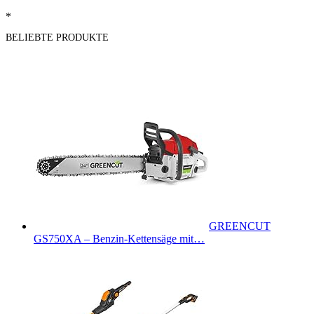
*
BELIEBTE PRODUKTE
GREENCUT
GS750XA – Benzin-Kettensäge mit…