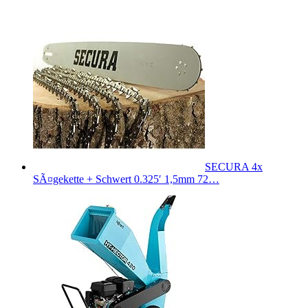
SECURA 4x
SÃ¤gekette + Schwert 0.325′ 1,5mm 72…