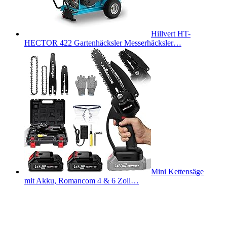
Hillvert HT-
HECTOR 422 Gartenhäcksler Messerhäcksler…
Mini Kettensäge
mit Akku, Romancom 4 & 6 Zoll…