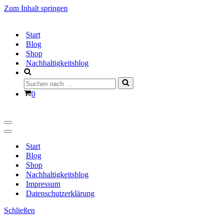
Zum Inhalt springen
Start
Blog
Shop
Nachhaltigkeitsblog
Suchen
nach …
Warenkorb
0
Navigationsmenü
Navigationsmenü
Start
Blog
Shop
Nachhaltigkeitsblog
Impressum
Datenschutzerklärung
Schließen