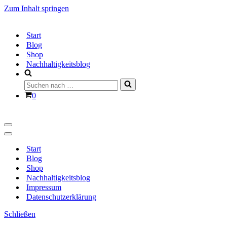
Zum Inhalt springen
Start
Blog
Shop
Nachhaltigkeitsblog
Suchen
nach …
Warenkorb
0
Navigationsmenü
Navigationsmenü
Start
Blog
Shop
Nachhaltigkeitsblog
Impressum
Datenschutzerklärung
Schließen