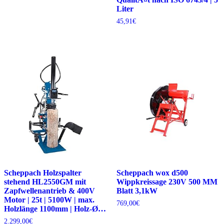
Liter
45,91
€
Scheppach Holzspalter
Scheppach wox d500
stehend HL2550GM mit
Wippkreissage 230V 500 MM
Zapfwellenantrieb & 400V
Blatt 3,1kW
Motor | 25t | 5100W | max.
769,00
€
Holzlänge 1100mm | Holz-Ø…
2.299,00
€