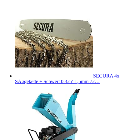
SECURA 4x
SÃ¤gekette + Schwert 0.325′ 1,5mm 72…