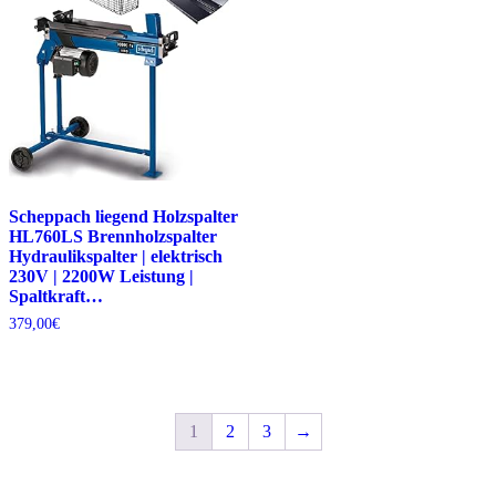
Scheppach liegend Holzspalter
HL760LS Brennholzspalter
Hydraulikspalter | elektrisch
230V | 2200W Leistung |
Spaltkraft…
379,00
€
1
2
3
→