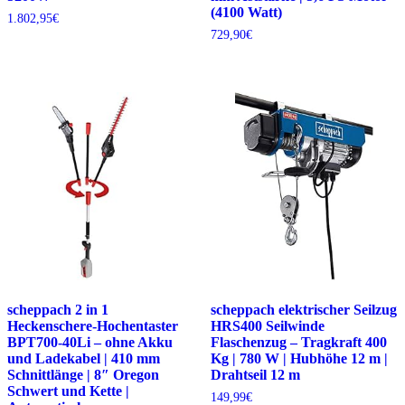
(4100 Watt)
1.802,95
€
729,90
€
scheppach 2 in 1
scheppach elektrischer Seilzug
Heckenschere-Hochentaster
HRS400 Seilwinde
BPT700-40Li – ohne Akku
Flaschenzug – Tragkraft 400
und Ladekabel | 410 mm
Kg | 780 W | Hubhöhe 12 m |
Schnittlänge | 8″ Oregon
Drahtseil 12 m
Schwert und Kette |
149,99
€