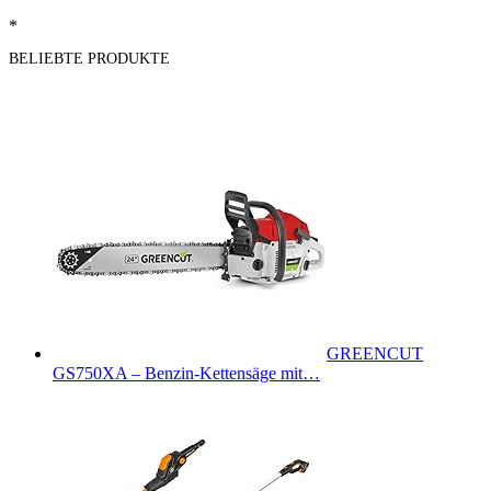
*
BELIEBTE PRODUKTE
GREENCUT
GS750XA – Benzin-Kettensäge mit…