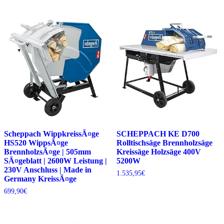
Scheppach WippkreissÃ¤ge
SCHEPPACH KE D700
HS520 WippsÃ¤ge
Rolltischsäge Brennholzsäge
BrennholzsÃ¤ge | 505mm
Kreissäge Holzsäge 400V
SÃ¤geblatt | 2600W Leistung |
5200W
230V Anschluss | Made in
1.535,95
€
Germany KreissÃ¤ge
699,90
€