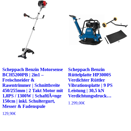
Scheppach Benzin Motorsense
Scheppach Benzin
BCH5200PB | 2in1 –
Rüttelplatte HP3000S
Freischneider &
Verdichter Rüttler
Rasentrimmer | Schnittbreite
Vibrationsplatte | 9 PS
450/255mm | 2 Takt Motor mit
Leistung | 30,5 kN
1,8PS / 1300W | SchaftlÃ¤nge
Verdichtungsdruck…
150cm | inkl. Schultergurt,
1.299,00
€
Messer & Fadenspule
129,90
€