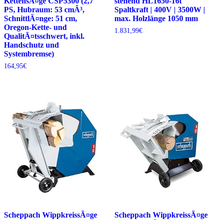
KettensÃ¤ge CSP5300 (2,7
stehend HL1650-16t
PS, Hubraum: 53 cmÂ³,
Spaltkraft | 400V | 3500W |
SchnittlÃ¤nge: 51 cm,
max. Holzlänge 1050 mm
Oregon-Kette- und
1.831,99
€
QualitÃ¤tsschwert, inkl.
Handschutz und
Systembremse)
164,95
€
Scheppach WippkreissÃ¤ge
Scheppach WippkreissÃ¤ge