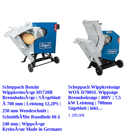
Scheppach Benzin
Scheppach Wippkreissäge
WippkreissÃ¤ge HS720B
WOX D700SL Wippsäge
BrennholzsÃ¤ge | SÃ¤geblatt
Brennholzsäge | 400V | 7,5
kW Leistung | 700mm
Ã 700 mm | Leistung 12,2PS |
Sägeblatt | inkl…
250 mm Wendeschnitt |
1.189,00
€
SchnitthÃ¶he Rundholz 60 â
240 mm | WippsÃ¤ge
KreissÃ¤ge Made in Germany