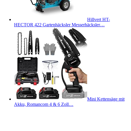
Hillvert HT-
HECTOR 422 Gartenhäcksler Messerhäcksler…
Mini Kettensäge mit
Akku, Romancom 4 & 6 Zoll…