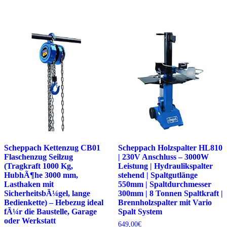
Scheppach Kettenzug CB01
Scheppach Holzspalter HL810
Flaschenzug Seilzug
| 230V Anschluss – 3000W
(Tragkraft 1000 Kg,
Leistung | Hydraulikspalter
HubhÃ¶he 3000 mm,
stehend | Spaltgutlänge
Lasthaken mit
550mm | Spaltdurchmesser
SicherheitsbÃ¼gel, lange
300mm | 8 Tonnen Spaltkraft |
Bedienkette) – Hebezug ideal
Brennholzspalter mit Vario
fÃ¼r die Baustelle, Garage
Spalt System
oder Werkstatt
649,00
€