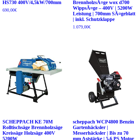
HS730 400V/4,5kW/700mm
BrennholzsÃ¤ge wox d700
WippsÃ¤ge – 400V | 5200W
690,00
€
Leistung | 700mm SÃ¤geblatt
| inkl. Schutzklappe
1.079,00
€
SCHEPPACH KE 70M
scheppach WCP4800 Benzin
Rolltischsäge Brennholzsäge
Gartenhäcksler |
Kreissäge Holzsäge 400V
Messerhäcksler | Bis zu 70
5200W
mm Aststärke | 5,6 PS Motor