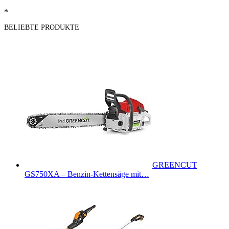
*
BELIEBTE PRODUKTE
GREENCUT
GS750XA – Benzin-Kettensäge mit…