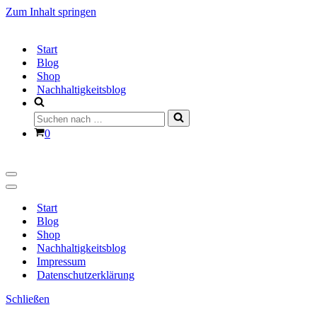
Zum Inhalt springen
Start
Blog
Shop
Nachhaltigkeitsblog
Suchen
nach …
Warenkorb
0
Navigationsmenü
Navigationsmenü
Start
Blog
Shop
Nachhaltigkeitsblog
Impressum
Datenschutzerklärung
Schließen