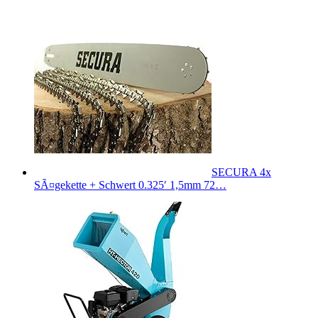
SECURA 4x
SÃ¤gekette + Schwert 0.325′ 1,5mm 72…