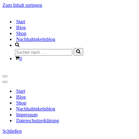
Zum Inhalt springen
Start
Blog
Shop
Nachhaltigkeitsblog
Suchen
nach …
Warenkorb
0
Navigationsmenü
Navigationsmenü
Start
Blog
Shop
Nachhaltigkeitsblog
Impressum
Datenschutzerklärung
Schließen