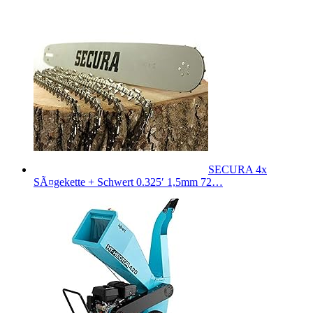
SECURA 4x
SÃ¤gekette + Schwert 0.325′ 1,5mm 72…