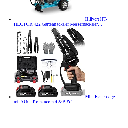
Hillvert HT-
HECTOR 422 Gartenhäcksler Messerhäcksler…
Mini Kettensäge
mit Akku, Romancom 4 & 6 Zoll…