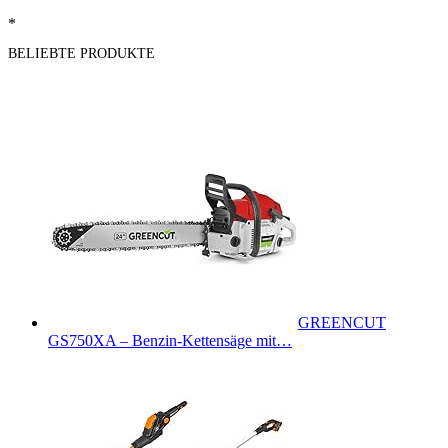
*
BELIEBTE PRODUKTE
GREENCUT
GS750XA – Benzin-Kettensäge mit…