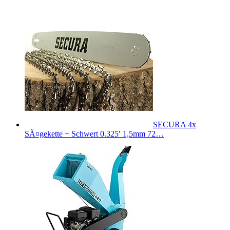
SECURA 4x
SÃ¤gekette + Schwert 0.325′ 1,5mm 72…