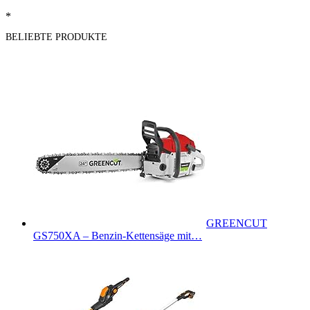
*
BELIEBTE PRODUKTE
GREENCUT
GS750XA – Benzin-Kettensäge mit…