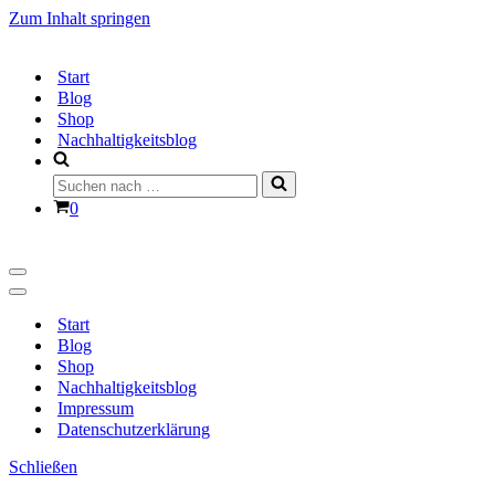
Zum Inhalt springen
Start
Blog
Shop
Nachhaltigkeitsblog
Suchen
nach …
Warenkorb
0
Navigationsmenü
Navigationsmenü
Start
Blog
Shop
Nachhaltigkeitsblog
Impressum
Datenschutzerklärung
Schließen