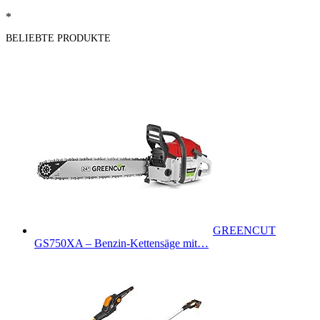
*
BELIEBTE PRODUKTE
GREENCUT
GS750XA – Benzin-Kettensäge mit…