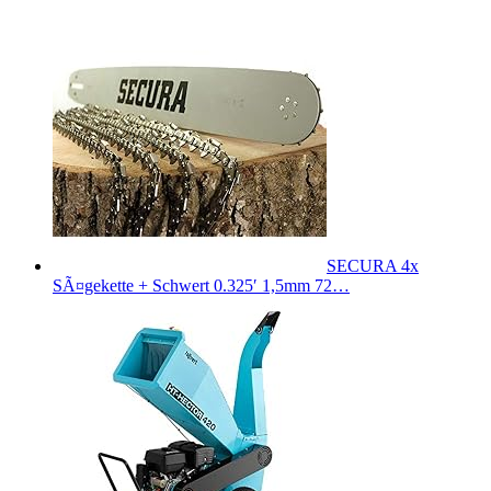
SECURA 4x
SÃ¤gekette + Schwert 0.325′ 1,5mm 72…