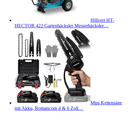
Hillvert HT-
HECTOR 422 Gartenhäcksler Messerhäcksler…
Mini Kettensäge
mit Akku, Romancom 4 & 6 Zoll…