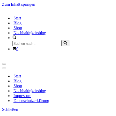
Zum Inhalt springen
Start
Blog
Shop
Nachhaltigkeitsblog
Suchen
nach …
Warenkorb
0
Navigationsmenü
Navigationsmenü
Start
Blog
Shop
Nachhaltigkeitsblog
Impressum
Datenschutzerklärung
Schließen