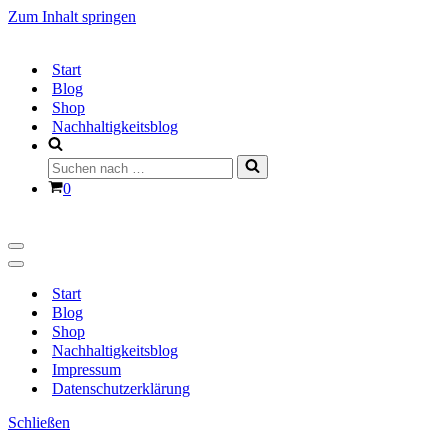
Zum Inhalt springen
Start
Blog
Shop
Nachhaltigkeitsblog
Suchen
nach …
Warenkorb
0
Navigationsmenü
Navigationsmenü
Start
Blog
Shop
Nachhaltigkeitsblog
Impressum
Datenschutzerklärung
Schließen