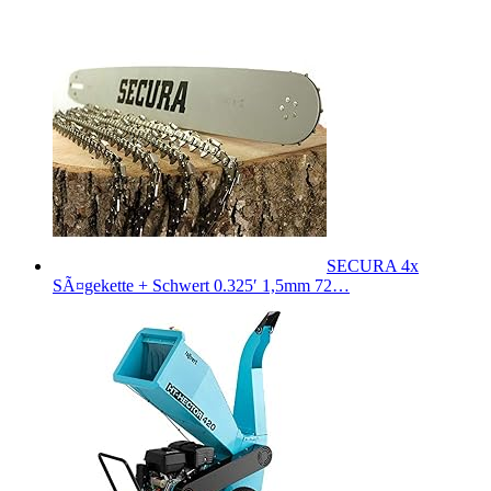
SECURA 4x
SÃ¤gekette + Schwert 0.325′ 1,5mm 72…