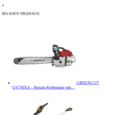
*
BELIEBTE PRODUKTE
GREENCUT
GS750XA – Benzin-Kettensäge mit…