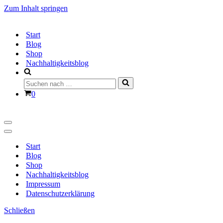
Zum Inhalt springen
Start
Blog
Shop
Nachhaltigkeitsblog
Suchen
nach …
Warenkorb
0
Navigationsmenü
Navigationsmenü
Start
Blog
Shop
Nachhaltigkeitsblog
Impressum
Datenschutzerklärung
Schließen