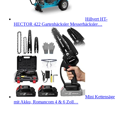
Hillvert HT-
HECTOR 422 Gartenhäcksler Messerhäcksler…
Mini Kettensäge
mit Akku, Romancom 4 & 6 Zoll…