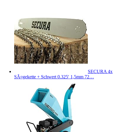
SECURA 4x
SÃ¤gekette + Schwert 0.325′ 1,5mm 72…