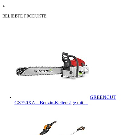
*
BELIEBTE PRODUKTE
GREENCUT
GS750XA – Benzin-Kettensäge mit…