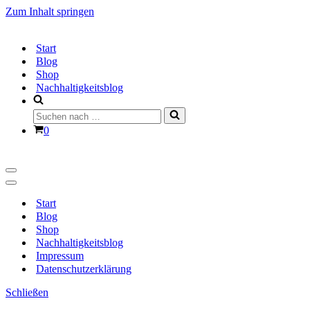
Zum Inhalt springen
Start
Blog
Shop
Nachhaltigkeitsblog
Suchen
nach …
Warenkorb
0
Navigationsmenü
Navigationsmenü
Start
Blog
Shop
Nachhaltigkeitsblog
Impressum
Datenschutzerklärung
Schließen