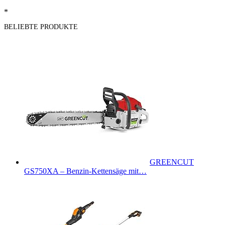
*
BELIEBTE PRODUKTE
GREENCUT
GS750XA – Benzin-Kettensäge mit…