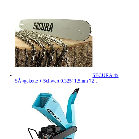
SECURA 4x
SÃ¤gekette + Schwert 0.325′ 1,5mm 72…