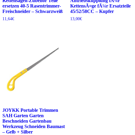
Kettensägen-Zubehör Teile
Antriebskupplung fÃ¼r
ersetzen 40-5 Rasentrimmer-
KettensÃ¤ge fÃ¼r Ersatzteile
Freischneider – Schwarzweiß
45/52/58CC – Kupfer
11,64
€
13,00
€
JOYKK Portable Trimmen
SAH Garten Garten
Beschneiden Gartenbau
Werkzeug Schneiden Baumast
– Gelb + Silber