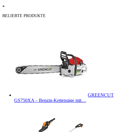
*
BELIEBTE PRODUKTE
GREENCUT
GS750XA – Benzin-Kettensäge mit…