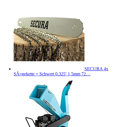
SECURA 4x
SÃ¤gekette + Schwert 0.325′ 1,5mm 72…