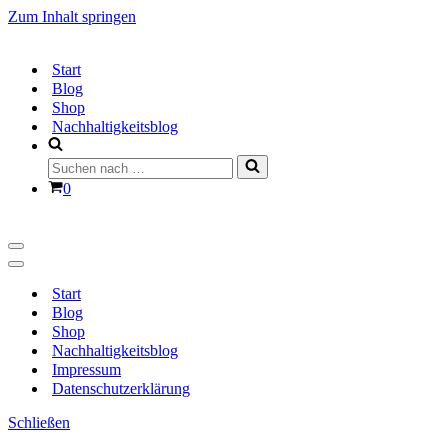
Zum Inhalt springen
Start
Blog
Shop
Nachhaltigkeitsblog
Suchen
nach …
Warenkorb
0
Navigationsmenü
Navigationsmenü
Start
Blog
Shop
Nachhaltigkeitsblog
Impressum
Datenschutzerklärung
Schließen